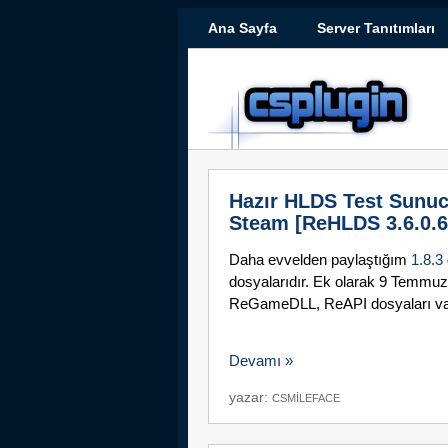
Ana Sayfa
Server Tanıtımları
Hazır HLDS Test Sunu
Steam [ReHLDS 3.6.0.6
Daha evvelden paylaştığım
1.8.3
dosyalarıdır. Ek olarak 9 Temmuz
ReGameDLL, ReAPI dosyaları vard
Devamı »
yazar:
CSMILEFACE