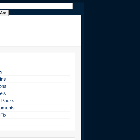
s
ins
ons
els
 Packs
uments
Fix