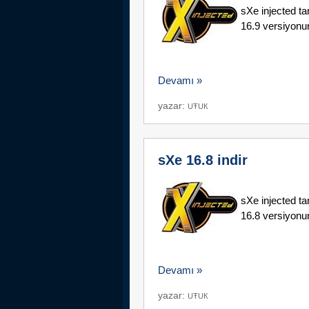
sXe injected t
16.9 versiyonunu
Devamı »
yazar:
UŦUК
sXe 16.8 indir
sXe injected t
16.8 versiyonunu
Devamı »
yazar:
UŦUК