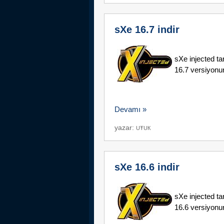
sXe 16.7 indir
sXe injected t
16.7 versiyonunu
Devamı »
yazar:
UŦUК
sXe 16.6 indir
sXe injected t
16.6 versiyonunu