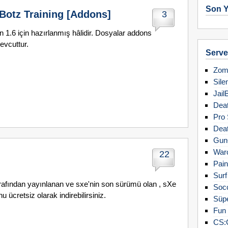
Son Y
Botz Training [Addons]
3
1.6 için hazırlanmış hâlidir. Dosyalar addons
evcuttur.
Server
Zomb
Sile
Jail
Deat
Pro 
Deat
Gun
Warc
22
Pain
Surf
arafından yayınlanan ve sxe'nin son sürümü olan , sXe
Soc
 ücretsiz olarak indirebilirsiniz.
Süpe
Fun 
CS: