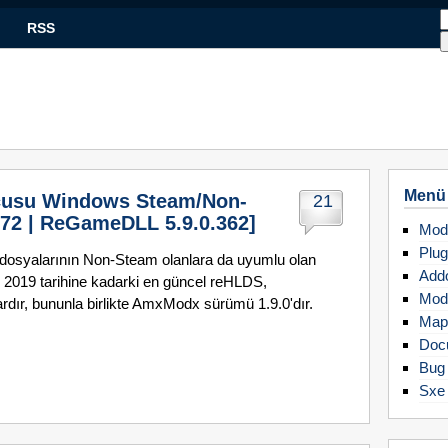
RSS
Menü
cusu Windows Steam/Non-
21
72 | ReGameDLL 5.9.0.362]
Mod
Plug
dosyalarının Non-Steam olanlara da uyumlu olan
Add
 2019 tarihine kadarki en güncel reHLDS,
Mod
ır, bununla birlikte AmxModx sürümü 1.9.0'dır.
Map
Doc
Bug 
Sxe