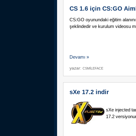
CS 1.6 için CS:GO Aim
CS:GO oyunundaki eğitim alanının 
şeklindedir ve kurulum videosu m
Devamı »
yazar:
CSMILEFACE
sXe 17.2 indir
sXe injected t
17.2 versiyonunu