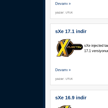
Devamı »
yazar:
UŦUК
sXe 17.1 indir
sXe injected t
17.1 versiyonunu
Devamı »
yazar:
UŦUК
sXe 16.9 indir