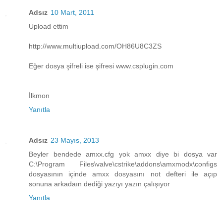
Adsız
10 Mart, 2011
Upload ettim
http://www.multiupload.com/OH86U8C3ZS
Eğer dosya şifreli ise şifresi www.csplugin.com
İlkmon
Yanıtla
Adsız
23 Mayıs, 2013
Beyler bendede amxx.cfg yok amxx diye bi dosya var
C:\Program Files\valve\cstrike\addons\amxmodx\configs
dosyasının içinde amxx dosyasını not defteri ile açıp
sonuna arkadaın dediği yazıyı yazın çalışıyor
Yanıtla