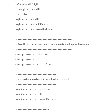
; Microsoft SQL
;mssql_amxx.dll
; SQLite
;sqlite_amxx.dll
;sqlite_amxx_i386.so
;sqlite_amxx_amd64.so
; ---------------------------------------------
; GeoIP - determines the country of ip adresses
; ---------------------------------------------
;geoip_amxx_i386.so
;geoip_amxx.dll
;geoip_amxx_amd64.so
; --------------------------------
; Sockets - network socket support
; --------------------------------
;sockets_amxx_i386.so
;sockets_amxx.dll
;sockets_amxx_amd64.so
; --------------------------