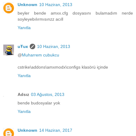
Unknown
10 Haziran, 2013
beyler bende amxx.cfg dosyasını bulamadım nerde
soyleyebılırmısınzz acıll
Yanıtla
uŦuк
10 Haziran, 2013
@
Muharrem cubukcu
cstrike\addons\amxmodx\configs klasörü içinde
Yanıtla
Adsız
03 Ağustos, 2013
bende budosyalar yok
Yanıtla
Unknown
14 Haziran, 2017