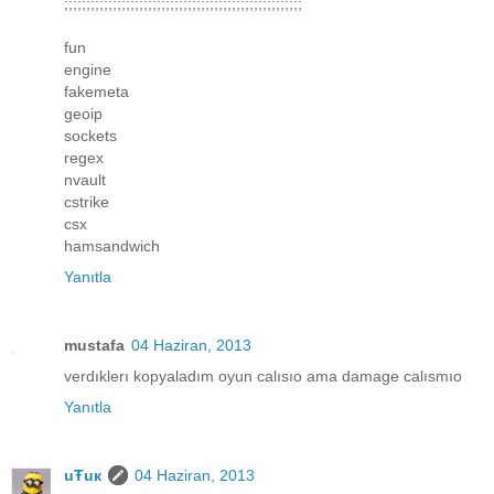
;;;;;;;;;;;;;;;;;;;;;;;;;;;;;;;;;;;;;;;;;;;;;;;;;;;;;;
fun
engine
fakemeta
geoip
sockets
regex
nvault
cstrike
csx
hamsandwich
Yanıtla
mustafa
04 Haziran, 2013
verdıklerı kopyaladım oyun calısıo ama damage calısmıo
Yanıtla
uŦuк
04 Haziran, 2013