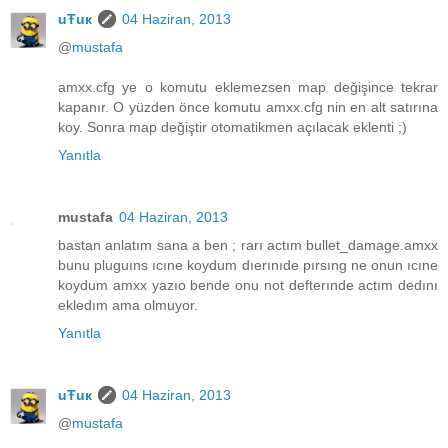
uŦuк
04 Haziran, 2013
@
mustafa
amxx.cfg ye o komutu eklemezsen map değişince tekrar
kapanır. O yüzden önce komutu amxx.cfg nin en alt satırına
koy. Sonra map değiştir otomatikmen açılacak eklenti ;)
Yanıtla
mustafa
04 Haziran, 2013
bastan anlatım sana a ben ; rarı actım bullet_damage.amxx
bunu pluguıns ıcıne koydum dıerınıde pırsıng ne onun ıcıne
koydum amxx yazıo bende onu not defterınde actım dedını
ekledım ama olmuyor.
Yanıtla
uŦuк
04 Haziran, 2013
@
mustafa