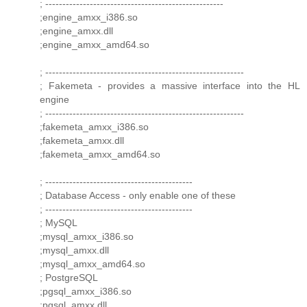
; ----------------------------------------------------
;engine_amxx_i386.so
;engine_amxx.dll
;engine_amxx_amd64.so
; ----------------------------------------------------------
; Fakemeta - provides a massive interface into the HL
engine
; ----------------------------------------------------------
;fakemeta_amxx_i386.so
;fakemeta_amxx.dll
;fakemeta_amxx_amd64.so
; -------------------------------------------
; Database Access - only enable one of these
; -------------------------------------------
; MySQL
;mysql_amxx_i386.so
;mysql_amxx.dll
;mysql_amxx_amd64.so
; PostgreSQL
;pgsql_amxx_i386.so
;pgsql_amxx.dll