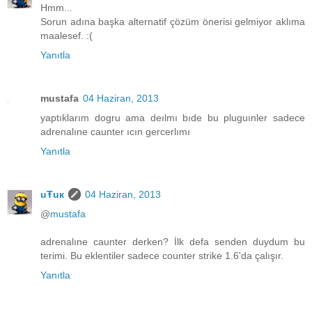
Hmm...
Sorun adına başka alternatif çözüm önerisi gelmiyor aklıma
maalesef. :(
Yanıtla
mustafa
04 Haziran, 2013
yaptıklarım dogru ama deılmı bıde bu pluguınler sadece
adrenalıne caunter ıcın gercerlımı
Yanıtla
uŦuк
04 Haziran, 2013
@
mustafa
adrenalıne caunter derken? İlk defa senden duydum bu
terimi. Bu eklentiler sadece counter strike 1.6'da çalışır.
Yanıtla