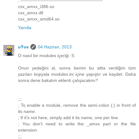
; -----------------------------------------------------
csx_amxx_i386.so
csx_amxx.dll
csx_amxx_amd64.so
Yanıtla
uŦuк
04 Haziran, 2013
O nasıl bir modules içeriği :S
Onun yedeğini al, sonra benim bu altta verdiğim tüm
yazıları kopyala modules.ini içine yapıştır ve kaydet. Daha
sonra dene bakalım eklenti çalışacakmı?
;;;
; To enable a module, remove the semi-colon (;) in front of
its name.
; If it's not here, simply add it its name, one per line.
; You don't need to write the _amxx part or the file
extension.
;;;