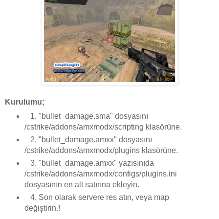
Kurulumu;
1. "bullet_damage.sma" dosyasını
/cstrike/addons/amxmodx/scripting klasörüne.
2. "bullet_damage.amxx" dosyasını
/cstrike/addons/amxmodx/plugins klasörüne.
3. "bullet_damage.amxx" yazısınıda
/cstrike/addons/amxmodx/configs/plugins.ini
dosyasının en alt satırına ekleyin.
4. Son olarak servere res atın, veya map
değiştirin.!