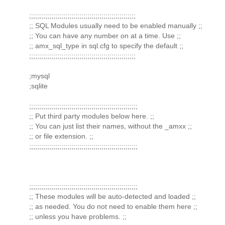
;;;;;;;;;;;;;;;;;;;;;;;;;;;;;;;;;;;;;;;;;;;;;;;;;;;;;
;; SQL Modules usually need to be enabled manually ;;
;; You can have any number on at a time. Use ;;
;; amx_sql_type in sql.cfg to specify the default ;;
;;;;;;;;;;;;;;;;;;;;;;;;;;;;;;;;;;;;;;;;;;;;;;;;;;;;;
;mysql
;sqlite
;;;;;;;;;;;;;;;;;;;;;;;;;;;;;;;;;;;;;;;;;;;;;;;;;;;;;;
;; Put third party modules below here. ;;
;; You can just list their names, without the _amxx ;;
;; or file extension. ;;
;;;;;;;;;;;;;;;;;;;;;;;;;;;;;;;;;;;;;;;;;;;;;;;;;;;;;;
;;;;;;;;;;;;;;;;;;;;;;;;;;;;;;;;;;;;;;;;;;;;;;;;;;;;;;
;; These modules will be auto-detected and loaded ;;
;; as needed. You do not need to enable them here ;;
;; unless you have problems. ;;