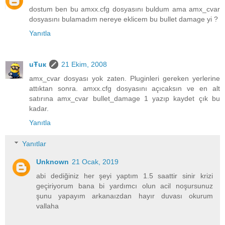
dostum ben bu amxx.cfg dosyasını buldum ama amx_cvar
dosyasını bulamadım nereye eklicem bu bullet damage yi ?
Yanıtla
uŦuк
21 Ekim, 2008
amx_cvar dosyası yok zaten. Pluginleri gereken yerlerine
attıktan sonra. amxx.cfg dosyasını açıcaksın ve en alt
satırına amx_cvar bullet_damage 1 yazıp kaydet çık bu
kadar.
Yanıtla
Yanıtlar
Unknown
21 Ocak, 2019
abi dediğiniz her şeyi yaptım 1.5 saattir sinir krizi
geçiriyorum bana bi yardımcı olun acil noşursunuz
şunu yapayım arkanaızdan hayır duvası okurum
vallaha