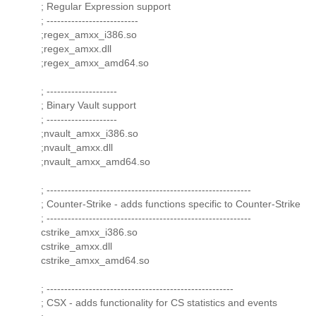
; Regular Expression support
; --------------------------
;regex_amxx_i386.so
;regex_amxx.dll
;regex_amxx_amd64.so
; --------------------
; Binary Vault support
; --------------------
;nvault_amxx_i386.so
;nvault_amxx.dll
;nvault_amxx_amd64.so
; ----------------------------------------------------------
; Counter-Strike - adds functions specific to Counter-Strike
; ----------------------------------------------------------
cstrike_amxx_i386.so
cstrike_amxx.dll
cstrike_amxx_amd64.so
; -----------------------------------------------------
; CSX - adds functionality for CS statistics and events