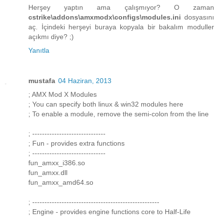
Herşey yaptın ama çalışmıyor? O zaman
cstrike\addons\amxmodx\configs\modules.ini
dosyasını
aç. İçindeki herşeyi buraya kopyala bir bakalım moduller
açıkmı diye? ;)
Yanıtla
mustafa
04 Haziran, 2013
; AMX Mod X Modules
; You can specify both linux & win32 modules here
; To enable a module, remove the semi-colon from the line
; ------------------------------
; Fun - provides extra functions
; ------------------------------
fun_amxx_i386.so
fun_amxx.dll
fun_amxx_amd64.so
; ----------------------------------------------------
; Engine - provides engine functions core to Half-Life