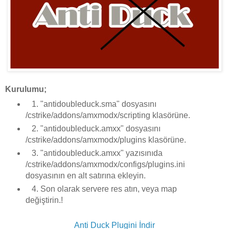
Kurulumu;
1. "antidoubleduck.sma" dosyasını
/cstrike/addons/amxmodx/scripting klasörüne.
2. "antidoubleduck.amxx" dosyasını
/cstrike/addons/amxmodx/plugins klasörüne.
3. "antidoubleduck.amxx" yazısınıda
/cstrike/addons/amxmodx/configs/plugins.ini
dosyasının en alt satırına ekleyin.
4. Son olarak servere res atın, veya map
değiştirin.!
Anti Duck Plugini İndir