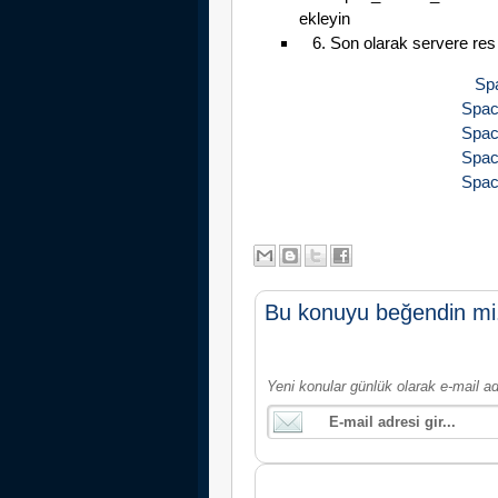
ekleyin
6. Son olarak servere res 
Spa
Space
Space
Space
Space
Bu konuyu beğendin mi
Yeni konular günlük olarak e-mail ad