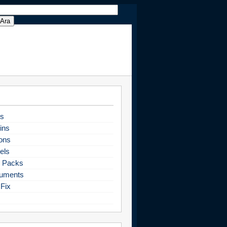
s
ins
ons
els
 Packs
uments
Fix