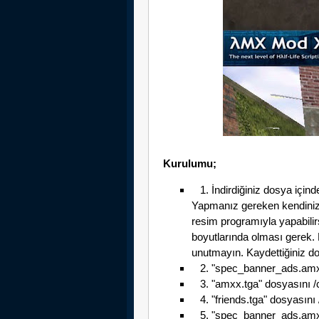
Kurulumu;
1. İndirdiğiniz dosya içinde
Yapmanız gereken kendinize
resim programıyla yapabilir
boyutlarında olması gerek.
unutmayın. Kaydettiğiniz dos
2. "spec_banner_ads.amxx
3. "amxx.tga" dosyasını /c
4. "friends.tga" dosyasını 
5. "spec_banner_ads.amxx" 