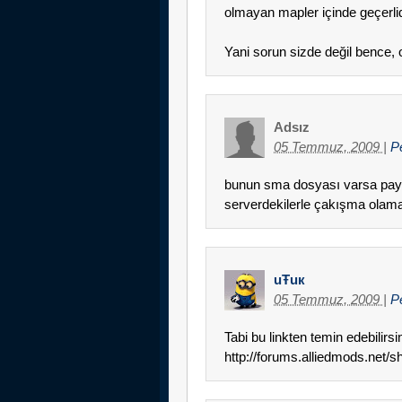
olmayan mapler içinde geçerlid
Yani sorun sizde değil bence,
Adsız
05 Temmuz, 2009
|
P
bunun sma dosyası varsa paylaş
serverdekilerle çakışma olamaz
uŦuк
05 Temmuz, 2009
|
P
Tabi bu linkten temin edebilirs
http://forums.alliedmods.net