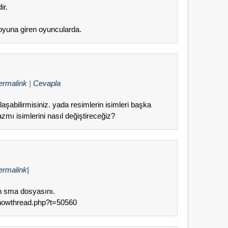
ir.
 oyuna giren oyuncularda.
ermalink
|
Cevapla
abilirmisiniz. yada resimlerin isimleri başka
mı isimlerini nasıl değiştireceğiz?
ermalink|
in sma dosyasını.
/showthread.php?t=50560