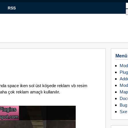
RSS
Menü
Mod
Plug
Add
Mod
ında space iken sol üst köşede reklam vb resim
aha çok reklam amaçlı kullanılır.
Map
Doc
Bug 
Sxe