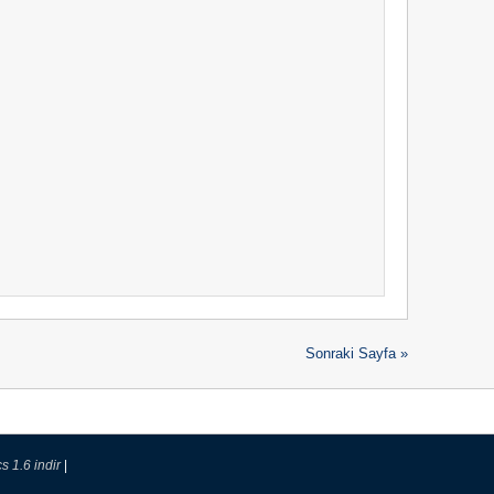
Sonraki Sayfa »
cs 1.6 indir
|