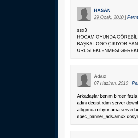
HASAN
29 Ocak, 2010
|
Perm
ssx3
HOCAM OYUNDA GÖREBİLİ
BAŞKA LOGO ÇIKIYOR SAN
URL Sİ EKLENMESİ GEREK
Adsız
07 Haziran, 2010
|
Pe
Arkadaşlar benım birden fazl
adını degıstırdım server dow
attıgımda oluyor ama serverla
spec_banner_ads.amxx dosya