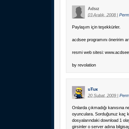
Adsız
03 Aralık, 2008
|
Perm
Paylaşım için teşekkürler.
acdsee programını öneririm arka
resmi web sitesi: www.acdse
by revolation
uŦuк
20 Şubat, 2009
|
Perm
Onlarda çıkmadığı kanısına n
oyunculara. Sorduğunuz kaç ki
dosyalarındaki download 1 olayı
girsinler o server adına bilgis