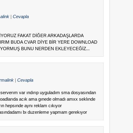
alink
|
Cevapla
YORUZ FAKAT DİĞER ARKADAŞLARDA
IRIM BUDA CVAR DİYE BİR YERE DOWNLOAD
İYORMUŞ BUNU NERDEN EKLEYECEĞİZ...
rmalink
|
Cevapla
a serverım var ındırıp uyguladım sma dosyasından
nloadlarıda acık ama gınede olmadı amxx seklınde
rın hepsınde aynı reklam cıkıyor
sındadamı bı duzenleme yapmam gerekıyor