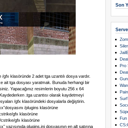
Son Y
Server
Zomb
Sile
Jail
Deat
Pro 
Deat
 /gfx klasöründe 2 adet tga uzantılı dosya vardır.
Gun
 ait tga dosyası yaratmak. Bunuda herhangi bir
Warc
siniz. Yapacağınız resimlerin boyutu 256 x 64
Pain
 Kaydederken .tga uzantısı olarak kaydetmeyi
Surf
yaları /gfx klasöründeki dosyalarla değiştirin.
Soc
"dosyasını /plugins klasörüne
Süpe
strike/gfx klasörüne
Fun 
/cstrike/gfx klasörüne
CS:
yazısınıda plugins.ini dosyasının en alt satırına