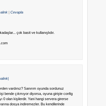
alink
|
Cevapla
daşlar... çok basit ve kullanışlıdır.
e.com
alink|
erden vardınız? Sanırım oyunda sordunuz
şi bende çıkmıyor diyorsa, oyuna girişte config
 0 olan kişilerdir. Yani hangi servera girerse
ayarına dosya indiremezler. Bu kendilerinde