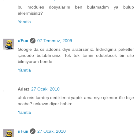
bu modules dosyalarını ben bulamadım ya bulup
eklermisiniz?
Yanıtla
uŦuк
07 Temmuz, 2009
Google da cs addons diye aratırsanız. İndirdiğiniz paketler
içindede bulabilirsiniz. Tek tek temin edebilecek bir site
bilmiyorum bende.
Yanıtla
Adsız
27 Ocak, 2010
ufuk reis kardeş dediklerini yaptık ama niye çıkmıor öle bişe
acaba? unkown diyor habire
Yanıtla
uŦuк
27 Ocak, 2010