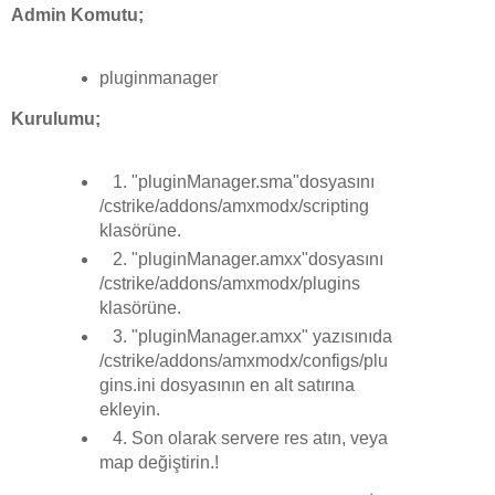
Admin Komutu;
pluginmanager
Kurulumu;
1. "pluginManager.sma"dosyasını
/cstrike/addons/amxmodx/scripting
klasörüne.
2. "pluginManager.amxx"dosyasını
/cstrike/addons/amxmodx/plugins
klasörüne.
3. "pluginManager.amxx" yazısınıda
/cstrike/addons/amxmodx/configs/plu
gins.ini dosyasının en alt satırına
ekleyin.
4. Son olarak servere res atın, veya
map değiştirin.!