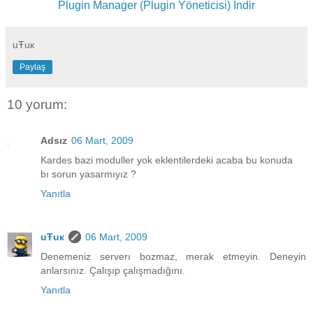
Plugin Manager (Plugin Yöneticisi) İndir
uŦuк
Paylaş
10 yorum:
Adsız
06 Mart, 2009
Kardes bazi moduller yok eklentilerdeki acaba bu konuda
bı sorun yasarmıyız ?
Yanıtla
uŦuк
06 Mart, 2009
Denemeniz serverı bozmaz, merak etmeyin. Deneyin
anlarsınız. Çalışıp çalışmadığını.
Yanıtla