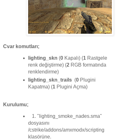
Cvar komutları;
lighting_skn
(
0
Kapalı)
(
1
Rastgele
renk değiştirme) (
2
RGB formatında
renklendirme)
lighting_skn_trails
(
0
Plugini
Kapatma)
(
1
Plugini Açma)
Kurulumu;
1. "lighting_smoke_nades.sma"
dosyasını
/cstrike/addons/amxmodx/scripting
klasörüne.