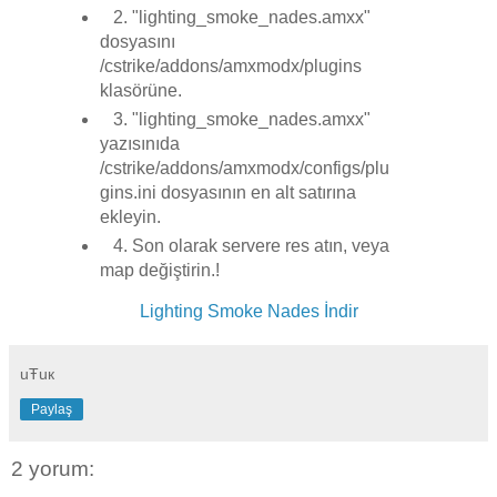
2. "lighting_smoke_nades.amxx"
dosyasını
/cstrike/addons/amxmodx/plugins
klasörüne.
3. "lighting_smoke_nades.amxx"
yazısınıda
/cstrike/addons/amxmodx/configs/plu
gins.ini dosyasının en alt satırına
ekleyin.
4. Son olarak servere res atın, veya
map değiştirin.!
Lighting Smoke Nades İndir
uŦuк
Paylaş
2 yorum: