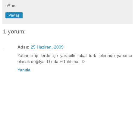
uŦuк
Paylaş
1 yorum:
Adsız
25 Haziran, 2009
Yabancı ip lerde işe yarabilir fakat turk iplerinde yabancı
olacak değilya :D oda %1 ihtimal :D
Yanıtla