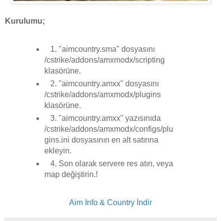
Kurulumu;
1. "aimcountry.sma" dosyasını
/cstrike/addons/amxmodx/scripting
klasörüne.
2. "aimcountry.amxx" dosyasını
/cstrike/addons/amxmodx/plugins
klasörüne.
3. "aimcountry.amxx" yazısınıda
/cstrike/addons/amxmodx/configs/plu
gins.ini dosyasının en alt satırına
ekleyin.
4. Son olarak servere res atın, veya
map değiştirin.!
Aim Info & Country İndir