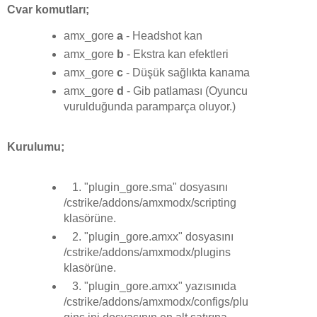
Cvar komutları;
amx_gore
a
- Headshot kan
amx_gore
b
- Ekstra kan efektleri
amx_gore
c
- Düşük sağlıkta kanama
amx_gore
d
- Gib patlaması (Oyuncu
vurulduğunda paramparça oluyor.)
Kurulumu;
1. "plugin_gore.sma" dosyasını
/cstrike/addons/amxmodx/scripting
klasörüne.
2. "plugin_gore.amxx" dosyasını
/cstrike/addons/amxmodx/plugins
klasörüne.
3. "plugin_gore.amxx" yazısınıda
/cstrike/addons/amxmodx/configs/plu