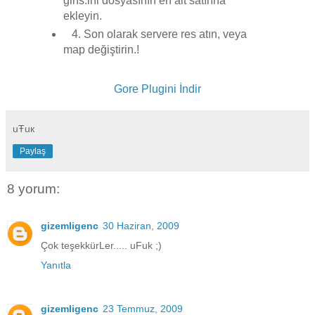
gins.ini dosyasının en alt satırına
ekleyin.
4. Son olarak servere res atın, veya
map değiştirin.!
Gore Plugini İndir
uŦuк
Paylaş
8 yorum:
gizemligenc
30 Haziran, 2009
Çok teşekkürLer..... uFuk ;)
Yanıtla
gizemligenc
23 Temmuz, 2009