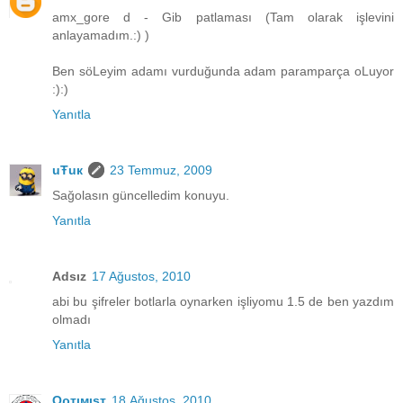
amx_gore d - Gib patlaması (Tam olarak işlevini
anlayamadım.:) )
Ben söLeyim adamı vurduğunda adam paramparça oLuyor
:):)
Yanıtla
uŦuк
23 Temmuz, 2009
Sağolasın güncelledim konuyu.
Yanıtla
Adsız
17 Ağustos, 2010
abi bu şifreler botlarla oynarken işliyomu 1.5 de ben yazdım
olmadı
Yanıtla
Oρтιмιsт
18 Ağustos, 2010