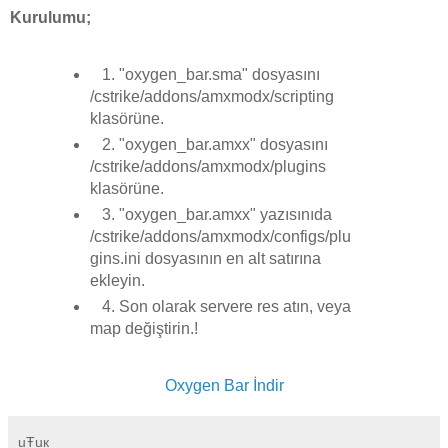
Kurulumu;
1. "oxygen_bar.sma" dosyasını
/cstrike/addons/amxmodx/scripting
klasörüne.
2. "oxygen_bar.amxx" dosyasını
/cstrike/addons/amxmodx/plugins
klasörüne.
3. "oxygen_bar.amxx" yazısınıda
/cstrike/addons/amxmodx/configs/plu
gins.ini dosyasının en alt satırına
ekleyin.
4. Son olarak servere res atın, veya
map değiştirin.!
Oxygen Bar İndir
uŦuк