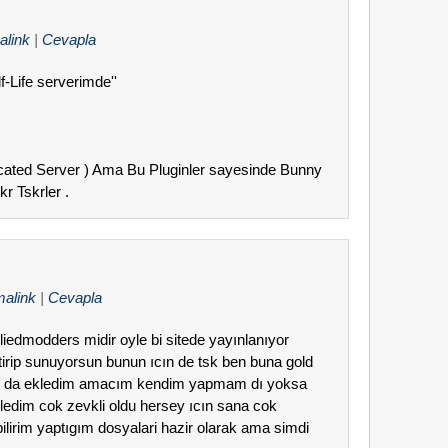
alink
|
Cevapla
f-Life serverimde''
cated Server ) Ama Bu Pluginler sayesinde Bunny
kr Tskrler .
malink
|
Cevapla
lliedmodders midir oyle bi sitede yayınlanıyor
tirip sunuyorsun bunun ıcın de tsk ben buna gold
un da ekledim amacım kendim yapmam dı yoksa
ledim cok zevkli oldu hersey ıcın sana cok
ilirim yaptıgım dosyalari hazir olarak ama simdi