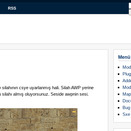
RSS
Menü
Mod
Plug
Add
Mod
w silahının csye uyarlanmış hali. Silah AWP yerine
u silahı almış oluyorsunuz. Seside awpnin sesi.
Map
Doc
Bug 
Sxe