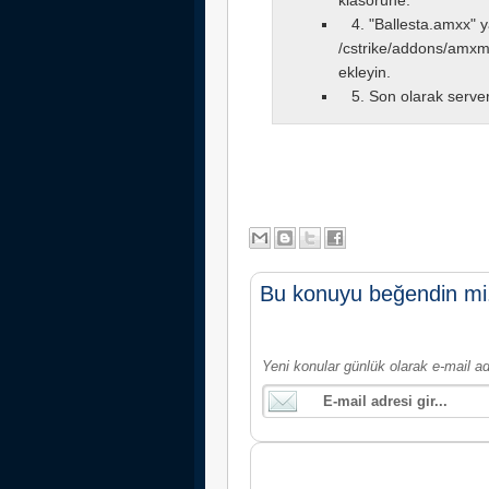
klasörüne.
4. "Ballesta.amxx" y
/cstrike/addons/amxmo
ekleyin.
5. Son olarak servere
Bu konuyu beğendin mi
Yeni konular günlük olarak e-mail ad