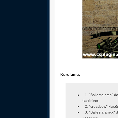
Kurulumu;
1. "Ballesta.sma" do
klasörüne.
2. "crossbow" klasör
3. "Ballesta.amxx" d