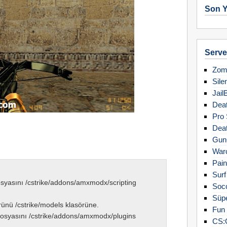
Son Y
Server
Zomb
Sile
Jail
Deat
Pro 
Deat
Gun
Warc
Pain
Surf
syasını /cstrike/addons/amxmodx/scripting
Soc
Süpe
ünü /cstrike/models klasörüne.
Fun 
osyasını /cstrike/addons/amxmodx/plugins
CS: