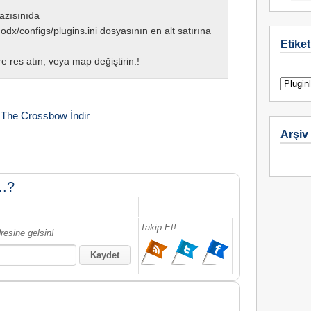
azısınıda
dx/configs/plugins.ini dosyasının en alt satırına
Etiket
 res atın, veya map değiştirin.!
The Crossbow İndir
Arşiv
..?
Takip Et!
resine gelsin!