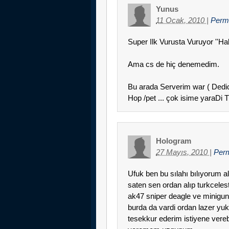
Yunus
11 Ocak, 2010
|
Perm
Super Ilk Vurusta Vuruyor ''Hal
Ama cs de hiç denemedim.
Bu arada Serverim war ( Dedi
Hop /pet ... çok isime yaraDi T
Hologram
27 Mayıs, 2010
|
Per
Ufuk ben bu sılahı bılıyorum a
saten sen ordan alıp turkceles
ak47 sniper deagle ve minig
burda da vardi ordan lazer yuk
tesekkur ederim istiyene vereb