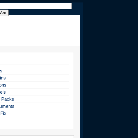
s
ins
ons
els
 Packs
uments
Fix