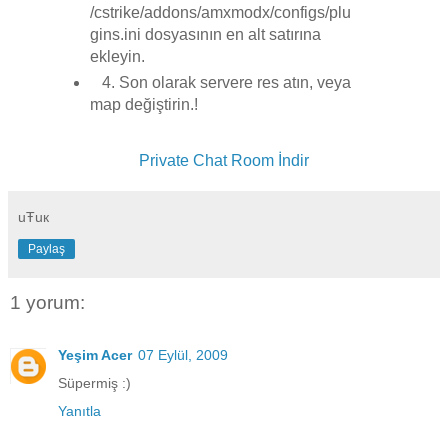
/cstrike/addons/amxmodx/configs/plu
gins.ini dosyasının en alt satırına
ekleyin.
4. Son olarak servere res atın, veya
map değiştirin.!
Private Chat Room İndir
uŦuк
Paylaş
1 yorum:
Yeşim Acer
07 Eylül, 2009
Süpermiş :)
Yanıtla