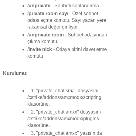
/unprivate
- Sohbeti sonlandırma.
/private room sayı
- Özel sohbet
odası açma komutu. Sayı yazan yere
rakamsal değer giriliyor.
/unprivate room
- Sohbet odasından
çıkma komutu.
/invite nick
- Odaya birini davet etme
komutu
Kurulumu;
1. "private_chat.sma" dosyasını
/cstrike/addons/amxmodx/scripting
klasörüne.
2. "private_chat.amxx" dosyasını
/cstrike/addons/amxmodx/plugins
klasörüne.
3. "private_chat.amxx" yazısınıda