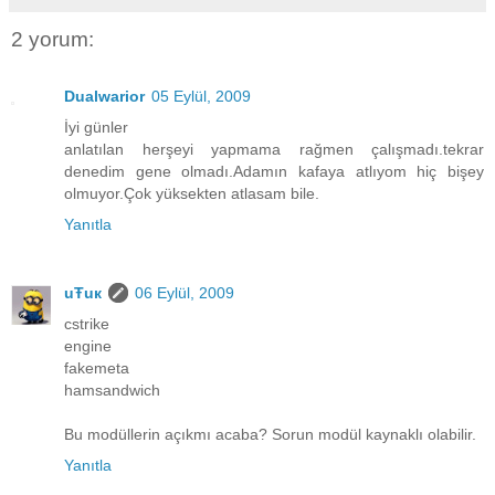
2 yorum:
Dualwarior
05 Eylül, 2009
İyi günler
anlatılan herşeyi yapmama rağmen çalışmadı.tekrar
denedim gene olmadı.Adamın kafaya atlıyom hiç bişey
olmuyor.Çok yüksekten atlasam bile.
Yanıtla
uŦuк
06 Eylül, 2009
cstrike
engine
fakemeta
hamsandwich
Bu modüllerin açıkmı acaba? Sorun modül kaynaklı olabilir.
Yanıtla