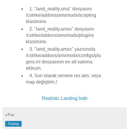
1. "land_reality.sma" dosyasını
/cstrike/addons/amxmodx/scripting
klasörüne.
2. "land_reality.amxx" dosyasını
/cstrike/addons/amxmodx/plugins
klasörüne.
3. "land_reality.amxx" yazısınıda
/cstrike/addons/amxmodx/configs/plu
gins.ini dosyasının en alt satırına
ekleyin.
4. Son olarak servere res atın, veya
map değiştirin.!
Realistic Landing İndir
uŦuк
Paylaş