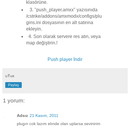
klasörüne.
3. "push_player.amxx" yazısınıda
/cstrike/addons/amxmodx/configs/plu
gins.ini dosyasının en alt satırına
ekleyin.
4. Son olarak servere res atın, veya
map değiştirin.!
Push player İndir
uŦuк
Paylaş
1 yorum:
Adsız
21 Kasım, 2011
plugın cok lazım elınde olan uplarsa sevinirim