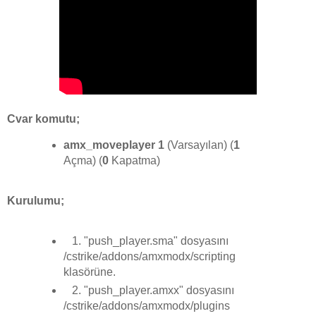
Cvar komutu;
amx_moveplayer 1
(Varsayılan) (
1
Açma) (
0
Kapatma)
Kurulumu;
1. "push_player.sma" dosyasını
/cstrike/addons/amxmodx/scripting
klasörüne.
2. "push_player.amxx" dosyasını
/cstrike/addons/amxmodx/plugins