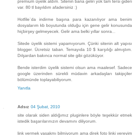
premium üyelik aldım. Sitenin bana geliri yok tam tersi gideri
var. 80 tl bayıldım afadersiniz :)
Hotfile`da indirme başına para kazanılıyor ama benim
dosyalarım kb boyutunda olduğu için gene gelir konusunda
hiçbirşey gelmeyecek. Gelir ama belki yıllar sonra...
Sitede üyelik sistemi yapamıyorum. Çünki sitenin alt yapısı
blogger. Ücretsiz taban. Temayıda 10 $ karşılığı almıştım.
Dılşardan bakınca normal site gibi gözüküyor.
Bende isterdim üyelik sistemi olsun ama maalesef. Sadece
google üzerinden sürekli müdavin arkadaşları takipçiler
bölümünde toplayabiliyorum.
Yanıtla
Adsız
04 Şubat, 2010
site olarak siden aldığımız pluginlere böyle teşekkür etmek
istedik başarılarınızın devamını diliyorum.
link vermek yasakmı bilmiyorum ama direk foto linki vereyim