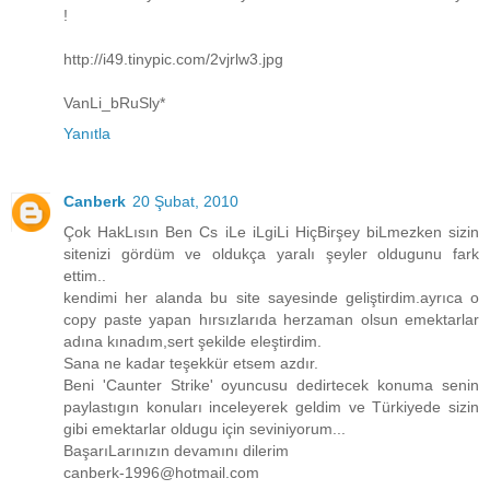
!
http://i49.tinypic.com/2vjrlw3.jpg
VanLi_bRuSly*
Yanıtla
Canberk
20 Şubat, 2010
Çok HakLısın Ben Cs iLe iLgiLi HiçBirşey biLmezken sizin
sitenizi gördüm ve oldukça yaralı şeyler oldugunu fark
ettim..
kendimi her alanda bu site sayesinde geliştirdim.ayrıca o
copy paste yapan hırsızlarıda herzaman olsun emektarlar
adına kınadım,sert şekilde eleştirdim.
Sana ne kadar teşekkür etsem azdır.
Beni 'Caunter Strike' oyuncusu dedirtecek konuma senin
paylastıgın konuları inceleyerek geldim ve Türkiyede sizin
gibi emektarlar oldugu için seviniyorum...
BaşarıLarınızın devamını dilerim
canberk-1996@hotmail.com