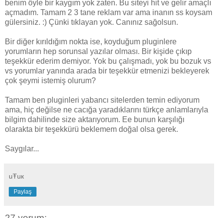
benim öyle bir kaygım yok zaten. Bu siteyi hit ve gelir amaçlı
açmadım. Tamam 2 3 tane reklam var ama inanın ss koysam
gülersiniz. :) Çünki tıklayan yok. Canınız sağolsun.
Bir diğer kırıldığım nokta ise, koyduğum pluginlere
yorumların hep sorunsal yazılar olması. Bir kişide çıkıp
teşekkür ederim demiyor. Yok bu çalışmadı, yok bu bozuk vs
vs yorumlar yanında arada bir teşekkür etmenizi bekleyerek
çok şeymi istemiş olurum?
Tamam ben pluginleri yabancı sitelerden temin ediyorum
ama, hiç değilse ne cacığa yaradıklarını türkçe anlamlarıyla
bilgim dahilinde size aktarıyorum. Ee bunun karşılığı
olarakta bir teşekkürü beklemem doğal olsa gerek.
Saygılar...
uŦuк
Paylaş
27 yorum: