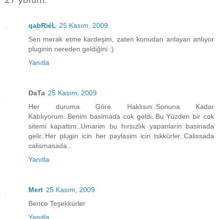
qabRiéL
25 Kasım, 2009
Sen merak etme kardeşim, zaten konudan anlayan anlıyor
pluginin nereden geldiğini :)
Yanıtla
DaTa
25 Kasım, 2009
Her duruma Göre Haklısın..Sonuna Kadar
Katılıyorum..Benim basimada cok geldi..Bu Yüzden bir cok
sitemi kapattim..Umarim bu hırsızlık yapanlarin basinada
gelir..Her plugin icin her paylasim icin tskkürler..Calissada
calismasada..
Yanıtla
Mert
25 Kasım, 2009
Bence Teşekkürler
Yanıtla