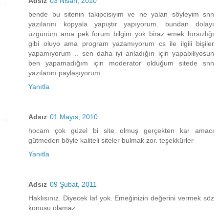
Adsız
03 Nisan, 2010
bende bu sitenin takipcisiyim ve ne yalan söyleyim snn
yazılarını kopyala yapıştır yapıyorum. bundan dolayı
üzgünüm ama pek forum bilgim yok biraz emek hırsızlığı
gibi oluyo ama program yazamıyorum cs ile ilgili bişiler
yapamıyorum .. sen daha iyi anladığın için yapabiliyosun
ben yapamadığım için moderator olduğum sitede snn
yazılarını paylaşıyorum..
Yanıtla
Adsız
01 Mayıs, 2010
hocam çok güzel bi site olmuş gerçekten kar amacı
gütmeden böyle kaliteli siteler bulmak zor. teşekkürler
Yanıtla
Adsız
09 Şubat, 2011
Haklısınız. Diyecek laf yok. Emeğinizin değerini vermek söz
konusu olamaz.