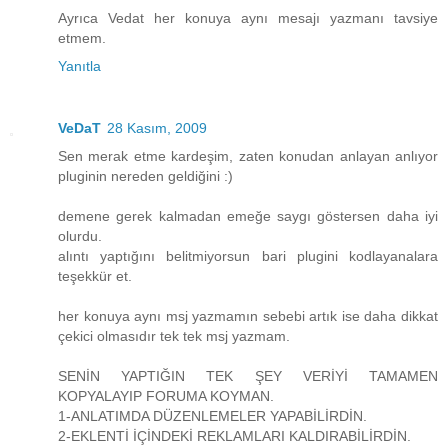
Ayrıca Vedat her konuya aynı mesajı yazmanı tavsiye
etmem.
Yanıtla
VeDaT
28 Kasım, 2009
Sen merak etme kardeşim, zaten konudan anlayan anlıyor
pluginin nereden geldiğini :)
demene gerek kalmadan emeğe saygı göstersen daha iyi
olurdu.
alıntı yaptığını belitmiyorsun bari plugini kodlayanalara
teşekkür et.
her konuya aynı msj yazmamın sebebi artık ise daha dikkat
çekici olmasıdır tek tek msj yazmam.
SENİN YAPTIĞIN TEK ŞEY VERİYİ TAMAMEN
KOPYALAYIP FORUMA KOYMAN.
1-ANLATIMDA DÜZENLEMELER YAPABİLİRDİN.
2-EKLENTİ İÇİNDEKİ REKLAMLARI KALDIRABİLİRDİN.