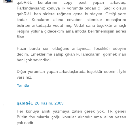
qabRiéL konularımı copy past yapan arkadaş.
Farkındaysanız konuya ilk yorumda ondan :). Sağlık olsun
qabRiéL ben sizlere rağmen gene burdayım. Gittiği yere
kadar. Konuların altına cevaben sitemkar mesajlarını
belirten arkadaşda vedat`mış. Vedat sana teşekkür amaçlı
iletişim yoluna gidecektim ama infoda belirtmemişsin adres
filan.
Hazır burda sen olduğunu anlayınca. Teşekkür edeyim
dedim. Emeklerime sahip çıkan kullanıcılarımı görmek inan
beni çok sevindirdi.
Diğer yorumları yapan arkadaşlarada teşekkür ederim. İyiki
varsınız.
Yanıtla
qabRiéL
26 Kasım, 2009
Her konuya alıntı yazmaya zaten gerek yok, TR geneli
Bütün forumlarda çoğu konular alıntıdır ama alıntı yazan
çok nadir..