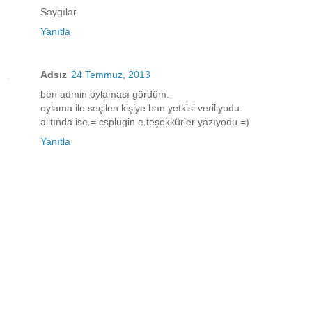
Saygılar.
Yanıtla
Adsız
24 Temmuz, 2013
ben admin oylaması gördüm.
oylama ile seçilen kişiye ban yetkisi veriliyodu.
alltında ise = csplugin e teşekkürler yazıyodu =)
Yanıtla