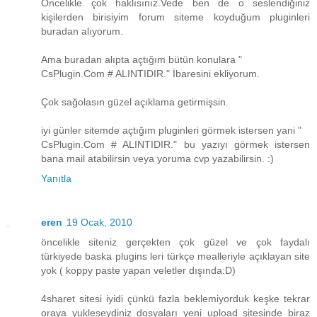
Öncelikle çok haklısınız.Vede ben de o seslendiğiniz
kişilerden birisiyim forum siteme koyduğum pluginleri
buradan alıyorum.
Ama buradan alıpta açtığım bütün konulara "
CsPlugin.Com # ALINTIDIR." İbaresini ekliyorum.
Çok sağolasın güzel açıklama getirmişsin.
iyi günler sitemde açtığım pluginleri görmek istersen yani "
CsPlugin.Com # ALINTIDIR." bu yazıyı görmek istersen
bana mail atabilirsin veya yoruma cvp yazabilirsin. :)
Yanıtla
eren
19 Ocak, 2010
öncelikle siteniz gerçekten çok güzel ve çok faydalı
türkiyede baska plugins leri türkçe mealleriyle açıklayan site
yok ( koppy paste yapan veletler dışında:D)
4sharet sitesi iyidi çünkü fazla beklemiyorduk keşke tekrar
oraya yukleseydiniz dosyaları yeni upload sitesinde biraz