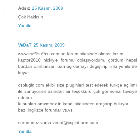
Adsız
25 Kasım, 2009
Çok Haklısın
Yanıtla
VeDaT
25 Kasım, 2009
www.ey**lsu**cu.com un forum sitesinde olması lazım.
kaptor2010 nickiyle forumu dolaşıyordum. gördüm hepsi
burdan alıntı.insan bari açıklamayı değiştirip linki yenilerde
koyar.
csplugin.com ekibi size pluginleri test ederek türkçe açılımı
ile sunuyor.en azından bir teşekkürü çok görmenizi tavsiye
ederim.
ki bunları amxmodx in kendi sitesinden araştırıp buluyor.
bazı ingilizce forumlar vs.vs.
sorununuz varsa vedat@csplatform.com
Yanıtla