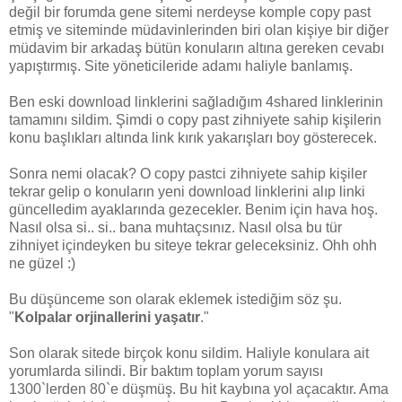
değil bir forumda gene sitemi nerdeyse komple copy past
etmiş ve siteminde müdavinlerinden biri olan kişiye bir diğer
müdavim bir arkadaş bütün konuların altına gereken cevabı
yapıştırmış. Site yöneticileride adamı haliyle banlamış.
Ben eski download linklerini sağladığım 4shared linklerinin
tamamını sildim. Şimdi o copy past zihniyete sahip kişilerin
konu başlıkları altında link kırık yakarışları boy gösterecek.
Sonra nemi olacak? O copy pastci zihniyete sahip kişiler
tekrar gelip o konuların yeni download linklerini alıp linki
güncelledim ayaklarında gezecekler. Benim için hava hoş.
Nasıl olsa si.. si.. bana muhtaçsınız. Nasıl olsa bu tür
zihniyet içindeyken bu siteye tekrar geleceksiniz. Ohh ohh
ne güzel :)
Bu düşünceme son olarak eklemek istediğim söz şu.
"
Kolpalar orjinallerini yaşatır
."
Son olarak sitede birçok konu sildim. Haliyle konulara ait
yorumlarda silindi. Bir baktım toplam yorum sayısı
1300`lerden 80`e düşmüş. Bu hit kaybına yol açacaktır. Ama