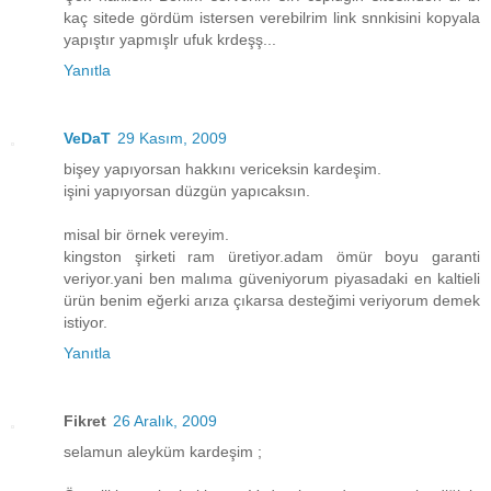
kaç sitede gördüm istersen verebilrim link snnkisini kopyala
yapıştır yapmışlr ufuk krdeşş...
Yanıtla
VeDaT
29 Kasım, 2009
bişey yapıyorsan hakkını vericeksin kardeşim.
işini yapıyorsan düzgün yapıcaksın.
misal bir örnek vereyim.
kingston şirketi ram üretiyor.adam ömür boyu garanti
veriyor.yani ben malıma güveniyorum piyasadaki en kaltieli
ürün benim eğerki arıza çıkarsa desteğimi veriyorum demek
istiyor.
Yanıtla
Fikret
26 Aralık, 2009
selamun aleyküm kardeşim ;