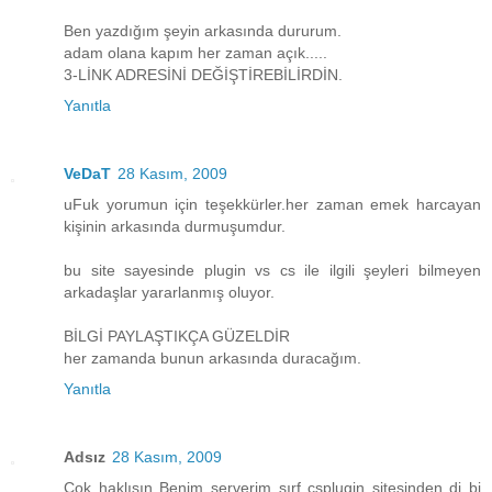
Ben yazdığım şeyin arkasında dururum.
adam olana kapım her zaman açık.....
3-LİNK ADRESİNİ DEĞİŞTİREBİLİRDİN.
Yanıtla
VeDaT
28 Kasım, 2009
uFuk yorumun için teşekkürler.her zaman emek harcayan
kişinin arkasında durmuşumdur.
bu site sayesinde plugin vs cs ile ilgili şeyleri bilmeyen
arkadaşlar yararlanmış oluyor.
BİLGİ PAYLAŞTIKÇA GÜZELDİR
her zamanda bunun arkasında duracağım.
Yanıtla
Adsız
28 Kasım, 2009
Çok haklısın Benim serverim sırf csplugin sitesinden di bi