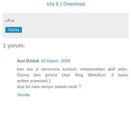
sXe 8.1 Download
uŦuк
Paylaş
1 yorum:
Anıl Öztürk
20 Kasım, 2009
ben sxe yi serverıma kurdum. metamoddan aktif ettim.
Oyuna ben girince User Msg 'BlinkAcct': 2 bytes
written,expected 1
diye bir hata veriyor sebebi nedir ?
Yanıtla