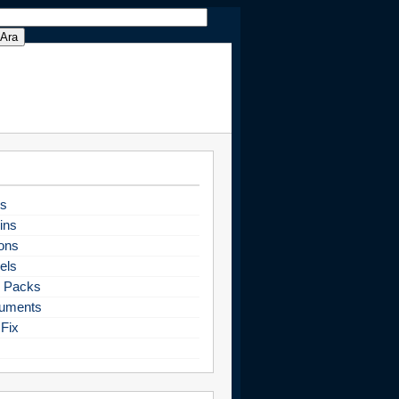
s
ins
ons
els
 Packs
uments
Fix