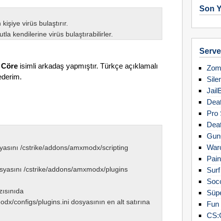
Son Y
 kişiye virüs bulaştırır.
la kendilerine virüs bulaştırabilirler.
Server
 Cöre
isimli arkadaş yapmıştır. Türkçe açıklamalı
Zomb
ederim.
Sile
Jail
Deat
Pro 
Deat
Gun
Warc
syasını /cstrike/addons/amxmodx/scripting
Pain
osyasını /cstrike/addons/amxmodx/plugins
Surf
Soc
zısınıda
Süpe
dx/configs/plugins.ini dosyasının en alt satırına
Fun 
CS: