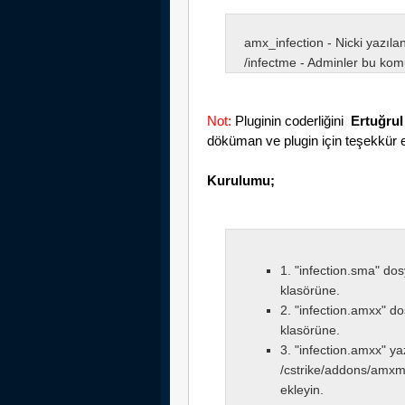
amx_infection
- Nicki yazılan
/infectme - Adminler bu komut
Not:
Pluginin coderliğini
Ertuğrul
döküman ve plugin için teşekkür 
Kurulumu;
1. "infection.sma" do
klasörüne.
2. "infection.amxx" d
klasörüne.
3. "infection.amxx" ya
/cstrike/addons/amxmo
ekleyin.