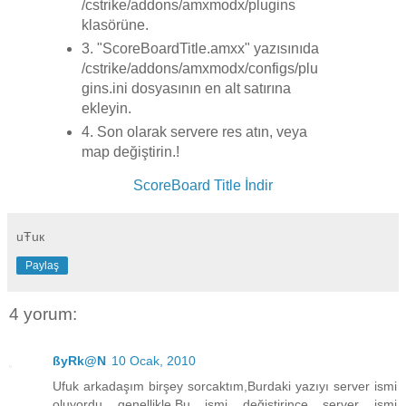
/cstrike/addons/amxmodx/plugins
klasörüne.
3. "ScoreBoardTitle.amxx" yazısınıda
/cstrike/addons/amxmodx/configs/plu
gins.ini dosyasının en alt satırına
ekleyin.
4. Son olarak servere res atın, veya
map değiştirin.!
ScoreBoard Title İndir
uŦuк
Paylaş
4 yorum:
ßyRk@N
10 Ocak, 2010
Ufuk arkadaşım birşey sorcaktım,Burdaki yazıyı server ismi
oluyordu genellikle.Bu ismi değiştirince server ismi