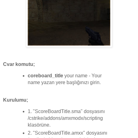
Cvar komutu;
coreboard_title
your name - Your
name yazan yere başlığınızı girin.
Kurulumu;
1. "ScoreBoardTitle.sma" dosyasını
/cstrike/addons/amxmodx/scripting
klasörüne.
2. "ScoreBoardTitle.amxx" dosyasını