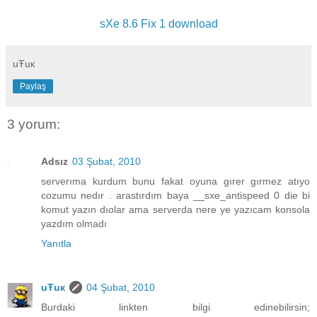
sXe 8.6 Fix 1 download
uŦuк
Paylaş
3 yorum:
Adsız
03 Şubat, 2010
serverıma kurdum bunu fakat oyuna gırer gırmez atıyo
cozumu nedır . arastırdım baya __sxe_antispeed 0 die bi
komut yazın dıolar ama serverda nere ye yazıcam konsola
yazdım olmadı
Yanıtla
uŦuк
04 Şubat, 2010
Burdaki linkten bilgi edinebilirsin;