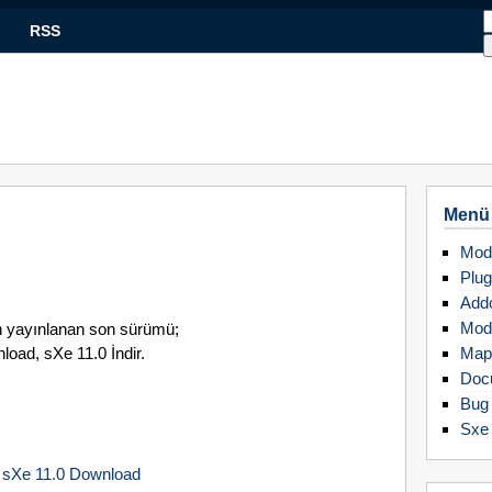
RSS
Menü
Mod
Plug
Add
Mod
in yayınlanan son sürümü;
oad, sXe 11.0 İndir.
Map
Doc
Bug 
Sxe
sXe 11.0 Download