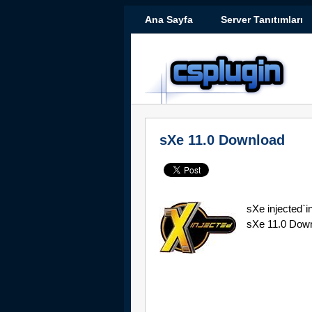
Ana Sayfa
Server Tanıtımları
sXe 11.0 Download
sXe injected`
sXe 11.0 Downl