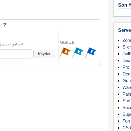
Son Y
..?
Server
Zomb
Takip Et!
resine gelsin!
Sile
Jail
Deat
Pro 
Deat
Gun
Warc
Pain
Surf
Soc
Süpe
Fun 
CS: