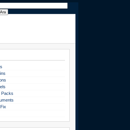
s
ins
ons
els
 Packs
uments
Fix