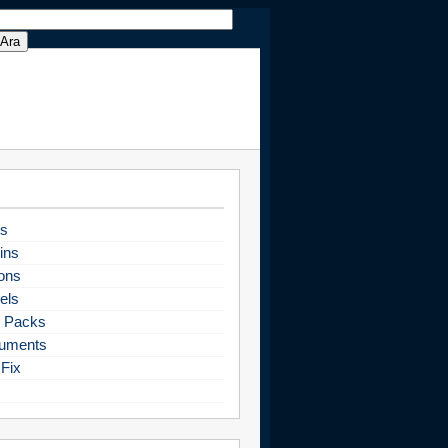
s
ins
ons
els
 Packs
uments
Fix