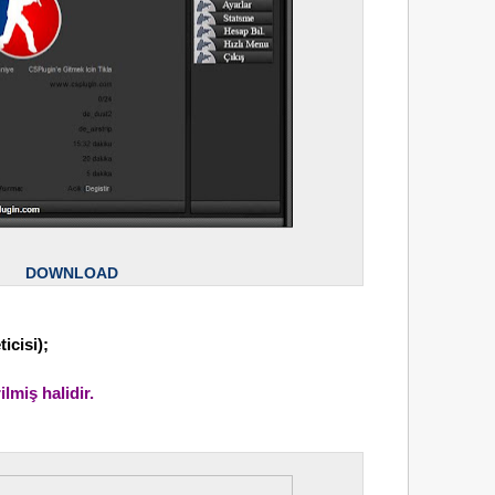
DOWNLOAD
cisi);
lmiş halidir.