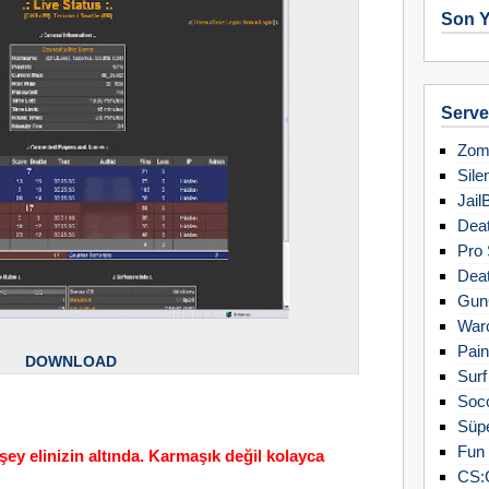
Son Y
Server
Zomb
Sile
Jail
Deat
Pro 
Deat
Gun
Warc
Pain
DOWNLOAD
Surf
Soc
Süpe
Fun 
ey elinizin altında. Karmaşık değil kolayca
CS: