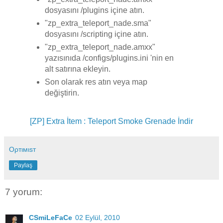
dosyasını /plugins içine atın.
"zp_extra_teleport_nade.sma"
dosyasını /scripting içine atın.
"zp_extra_teleport_nade.amxx"
yazısınıda /configs/plugins.ini 'nin en
alt satırına ekleyin.
Son olarak res atın veya map
değiştirin.
[ZP] Extra İtem : Teleport Smoke Grenade İndir
Oρтιмιsт
Paylaş
7 yorum:
CSmiLeFaCe
02 Eylül, 2010