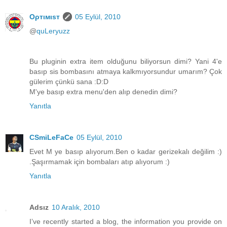
Oρтιмιsт
05 Eylül, 2010
@
quLeryuzz
Bu pluginin extra item olduğunu biliyorsun dimi? Yani 4'e
basıp sis bombasını atmaya kalkmıyorsundur umarım? Çok
gülerim çünkü sana :D:D
M'ye basıp extra menu'den alıp denedin dimi?
Yanıtla
CSmiLeFaCe
05 Eylül, 2010
Evet M ye basıp alıyorum.Ben o kadar gerizekalı değilim :)
.Şaşırmamak için bombaları atıp alıyorum :)
Yanıtla
Adsız
10 Aralık, 2010
I’ve recently started a blog, the information you provide on