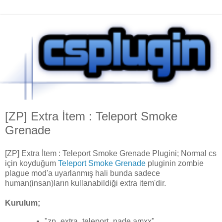
[ZP] Extra İtem : Teleport Smoke
Grenade
[ZP] Extra İtem : Teleport Smoke Grenade Plugini; Normal cs
için koyduğum
Teleport Smoke Grenade
pluginin zombie
plague mod'a uyarlanmış hali bunda sadece
human(insan)ların kullanabildiği extra item'dir.
Kurulum;
"zp_extra_teleport_nade.amxx"