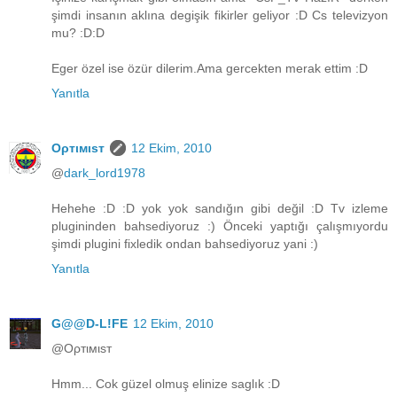
şimdi insanın aklına degişik fikirler geliyor :D Cs televizyon
mu? :D:D
Eger özel ise özür dilerim.Ama gercekten merak ettim :D
Yanıtla
Oρтιмιsт
12 Ekim, 2010
@
dark_lord1978
Hehehe :D :D yok yok sandığın gibi değil :D Tv izleme
plugininden bahsediyoruz :) Önceki yaptığı çalışmıyordu
şimdi plugini fixledik ondan bahsediyoruz yani :)
Yanıtla
G@@D-L!FE
12 Ekim, 2010
@Oρтιмιsт
Hmm... Cok güzel olmuş elinize saglık :D