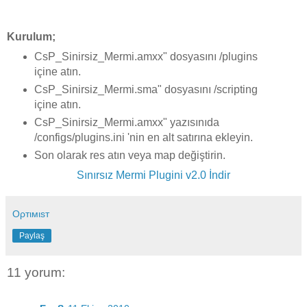
Kurulum;
CsP_Sinirsiz_Mermi.amxx" dosyasını /plugins
içine atın.
CsP_Sinirsiz_Mermi.sma" dosyasını /scripting
içine atın.
CsP_Sinirsiz_Mermi.amxx" yazısınıda
/configs/plugins.ini 'nin en alt satırına ekleyin.
Son olarak res atın veya map değiştirin.
Sınırsız Mermi Plugini v2.0 İndir
Oρтιмιsт
Paylaş
11 yorum: