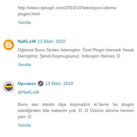
http://www.csplugin.com/2010/10/televizyon-izleme-
plugini.html
Yanıtla
NaKLoW
12 Ekim, 2010
Oğtimist Bunu Sizden İstemiştim. Özel Plugin İstemek Yasak
Demiştiniz. Şimdi Koymuşsunuz. İndireyim Hemen :D
Yanıtla
Oρтιмιsт
13 Ekim, 2010
@
NaKLoW
Bunu sen istedin diye koymadım ki.Senin bu plugini
istediğinden bile haberim yok :D :D Üstüne alınma hemen
yani :D
Yanıtla