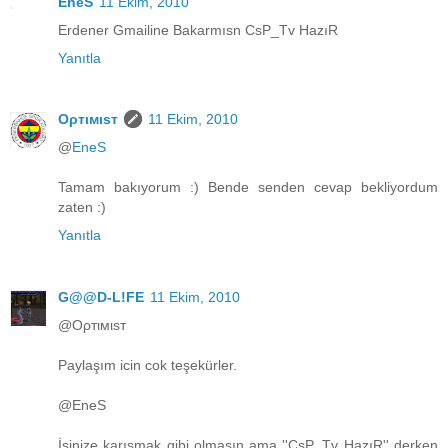
EneS
11 Ekim, 2010
Erdener Gmailine Bakarmısn CsP_Tv HazıR
Yanıtla
Oρтιмιsт
11 Ekim, 2010
@
EneS
Tamam bakıyorum :) Bende senden cevap bekliyordum
zaten :)
Yanıtla
G@@D-L!FE
11 Ekim, 2010
@Oρтιмιsт
Paylaşım icin cok teşekürler.
@EneS
İşinize karışmak gibi olmasın ama ''CsP_Tv HazıR'' derken