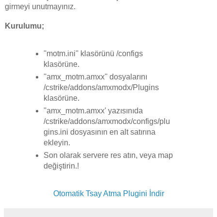
girmeyi unutmayınız.
Kurulumu;
''motm.ini'' klasörünü /configs
klasörüne.
''amx_motm.amxx'' dosyalarını
/cstrike/addons/amxmodx/Plugins
klasörüne.
''amx_motm.amxx' yazısınıda
/cstrike/addons/amxmodx/configs/plu
gins.ini dosyasının en alt satırına
ekleyin.
Son olarak servere res atın, veya map
değiştirin.!
Otomatik Tsay Atma Plugini İndir