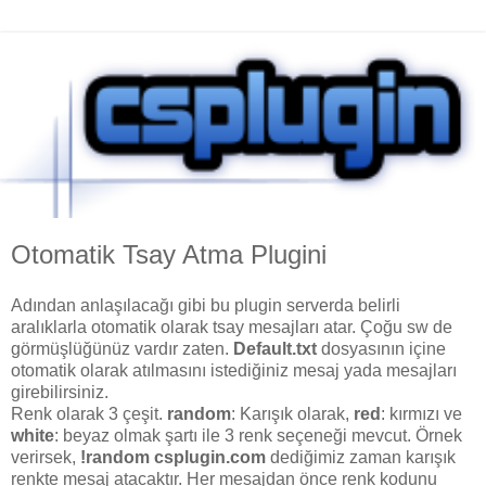
Otomatik Tsay Atma Plugini
Adından anlaşılacağı gibi bu plugin serverda belirli
aralıklarla otomatik olarak tsay mesajları atar. Çoğu sw de
görmüşlüğünüz vardır zaten.
Default.txt
dosyasının içine
otomatik olarak atılmasını istediğiniz mesaj yada mesajları
girebilirsiniz.
Renk olarak 3 çeşit.
random
: Karışık olarak,
red
: kırmızı ve
white
: beyaz olmak şartı ile 3 renk seçeneği mevcut. Örnek
verirsek,
!random csplugin.com
dediğimiz zaman karışık
renkte mesaj atacaktır. Her mesajdan önce renk kodunu