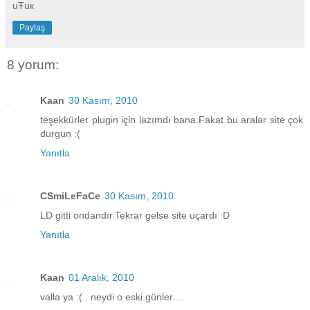
uŦuк
Paylaş
8 yorum:
Kaan
30 Kasım, 2010
teşekkürler plugin için lazımdı bana.Fakat bu aralar site çok
durgun :(
Yanıtla
CSmiLeFaCe
30 Kasım, 2010
LD gitti ondandır.Tekrar gelse site uçardı :D
Yanıtla
Kaan
01 Aralık, 2010
valla ya :( . neydi o eski günler....