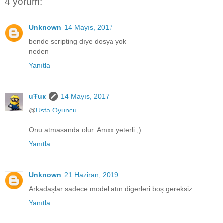
4 yorum:
Unknown
14 Mayıs, 2017
bende scripting dıye dosya yok
neden
Yanıtla
uŦuк
14 Mayıs, 2017
@
Usta Oyuncu
Onu atmasanda olur. Amxx yeterli ;)
Yanıtla
Unknown
21 Haziran, 2019
Arkadaşlar sadece model atın digerleri boş gereksiz
Yanıtla