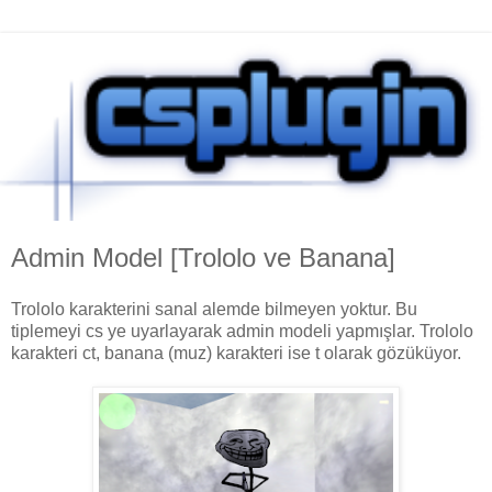
Admin Model [Trololo ve Banana]
Trololo karakterini sanal alemde bilmeyen yoktur. Bu
tiplemeyi cs ye uyarlayarak admin modeli yapmışlar. Trololo
karakteri ct, banana (muz) karakteri ise t olarak gözüküyor.