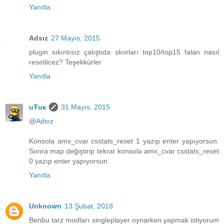
Yanıtla
Adsız
27 Mayıs, 2015
plugin sıkıntısız çalıştıda skorları top10/top15 falan nasıl
resetlicez? Teşekkürler
Yanıtla
uŦuк
31 Mayıs, 2015
@
Adsız
Konsola amx_cvar csstats_reset 1 yazıp enter yapıyorsun.
Sonra map değiştirip tekrar konsola amx_cvar csstats_reset
0 yazıp enter yapıyorsun.
Yanıtla
Unknown
13 Şubat, 2018
Benbu tarz modları singleplayer oynarken yapmak istiyorum