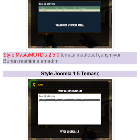
Style MastaMOTD's 2.5.0
teması maalesef çalışmıyor.
Bunun resmini alamadım.
Style Joomla 1.5 Teması;