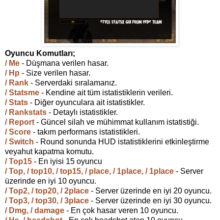
Oyuncu Komutları;
/ Me
- Düşmana verilen hasar.
/ Hp
- Size verilen hasar.
/ Rank
- Serverdaki sıralamanız.
/ Statsme
- Kendine ait tüm istatistiklerin verileri.
/ Stats
- Diğer oyunculara ait istatistikler.
/ Rankstats
- Detaylı istatistikler.
/ Report
- Güncel silah ve mühimmat kullanım istatistiği.
/ Score
- takım performans istatistikleri.
/ Switch
- Round sonunda HUD istatistiklerini etkinleştirme
veyahut kapatma komutu.
/ Top15
- En iyisi 15 oyuncu
/ Top, / top10, / top15, / place, / 1place, / 1place
- Server
üzerinde en iyi 10 oyuncu.
/ Top2, / top20, / 2place
- Server üzerinde en iyi 20 oyuncu.
/ Top3, / top30, / 3place
- Server üzerinde en iyi 30 oyuncu.
/ Dmg, / damage
- En çok hasar veren 10 oyuncu.