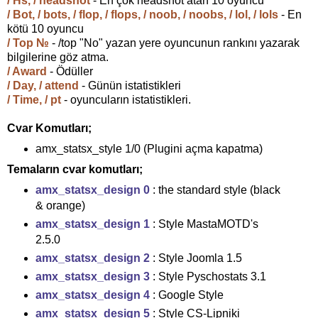
/ Hs, / headshot
- En çok headshot atan 10 oyuncu
/ Bot, / bots, / flop, / flops, / noob, / noobs, / lol, / lols
- En
kötü 10 oyuncu
/ Top №
- /top "No" yazan yere oyuncunun rankını yazarak
bilgilerine göz atma.
/ Award
- Ödüller
/ Day, / attend
- Günün istatistikleri
/ Time, / pt
- oyuncuların istatistikleri.
Cvar Komutları;
amx_statsx_style 1/0 (Plugini açma kapatma)
Temaların cvar komutları;
amx_statsx_design 0
: the standard style (black
& orange)
amx_statsx_design 1
: Style MastaMOTD's
2.5.0
amx_statsx_design 2
: Style Joomla 1.5
amx_statsx_design 3
: Style Pyschostats 3.1
amx_statsx_design 4
: Google Style
amx_statsx_design 5
: Style CS-Lipniki