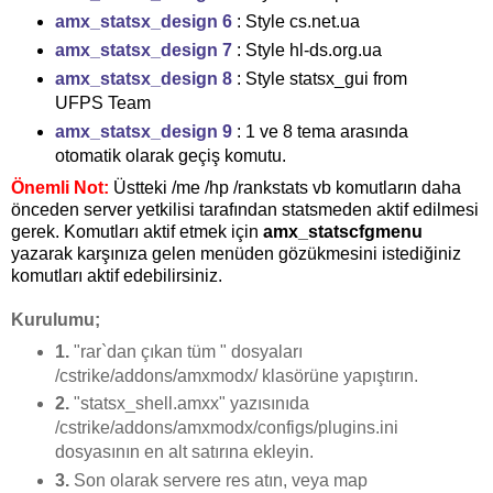
amx_statsx_design 6
: Style cs.net.ua
amx_statsx_design 7
: Style hl-ds.org.ua
amx_statsx_design 8
: Style statsx_gui from
UFPS Team
amx_statsx_design 9
: 1 ve 8 tema arasında
otomatik olarak geçiş komutu.
Önemli Not:
Üstteki /me /hp /rankstats vb komutların daha
önceden server yetkilisi tarafından statsmeden aktif edilmesi
gerek. Komutları aktif etmek için
amx_statscfgmenu
yazarak karşınıza gelen menüden gözükmesini istediğiniz
komutları aktif edebilirsiniz.
Kurulumu;
1.
"rar`dan çıkan tüm " dosyaları
/cstrike/addons/amxmodx/ klasörüne yapıştırın.
2.
"statsx_shell.amxx" yazısınıda
/cstrike/addons/amxmodx/configs/plugins.ini
dosyasının en alt satırına ekleyin.
3.
Son olarak servere res atın, veya map