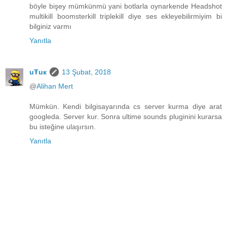
böyle bişey mümkünmü yani botlarla oynarkende Headshot
multikill boomsterkill triplekill diye ses ekleyebilirmiyim bi
bilginiz varmı
Yanıtla
uŦuк
13 Şubat, 2018
@
Alihan Mert
Mümkün. Kendi bilgisayarında cs server kurma diye arat
googleda. Server kur. Sonra ultime sounds pluginini kurarsa
bu isteğine ulaşırsın.
Yanıtla