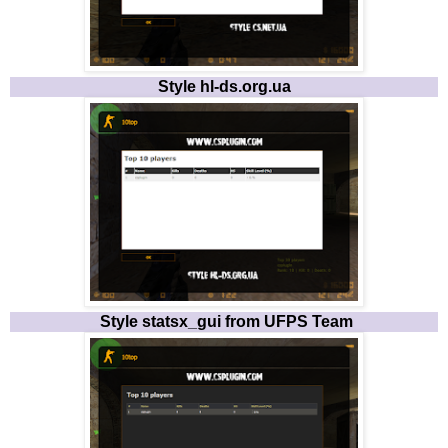
Style hl-ds.org.ua
Style statsx_gui from UFPS Team