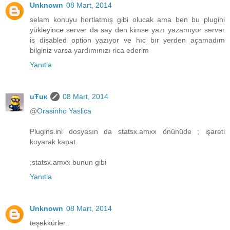
Unknown
08 Mart, 2014
selam konuyu hortlatmış gibi olucak ama ben bu plugini
yükleyince server da say den kimse yazı yazamıyor server
is disabled option yazıyor ve hıc bır yerden açamadım
bilginiz varsa yardımınızı rica ederim
Yanıtla
uŦuк
08 Mart, 2014
@
Orasinho Yaslica
Plugins.ini dosyasın da statsx.amxx önünüde ; işareti
koyarak kapat.
;statsx.amxx bunun gibi
Yanıtla
Unknown
08 Mart, 2014
teşekkürler..