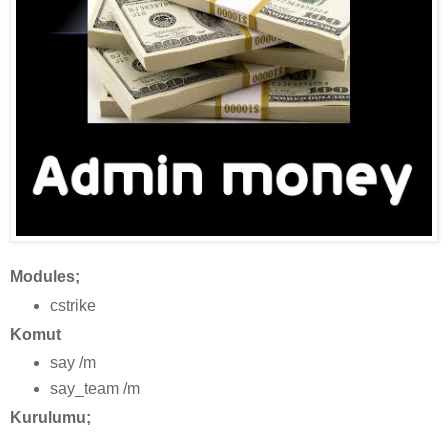
Modules;
cstrike
Komut
say /m
say_team /m
Kurulumu;