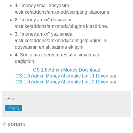
1.
"money.sma" dosyasını
/cstrike/addons/amxmodx/scripting klasörüne.
2.
"money.amxx" dosyasını
/cstrike/addons/amxmodx/plugins klasörüne.
3.
"money.amxx" yazısınıda
/cstrike/addons/amxmodx/configs/plugins.ini
dosyasının en alt satırına ekleyin.
4.
Son olarak servere res atın, veya map
değiştirin.!
CS 1.6 Admin Money Download
CS 1.6 Admin Money Alternativ Link 1 Download
CS 1.6 Admin Money Alternativ Link 2 Download
uŦuк
Paylaş
4 yorum: