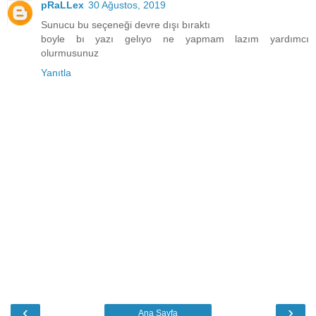
pRaLLex
30 Ağustos, 2019
Sunucu bu seçeneği devre dışı bıraktı
boyle bı yazı gelıyo ne yapmam lazım yardımcı
olurmusunuz
Yanıtla
‹
›
Ana Sayfa