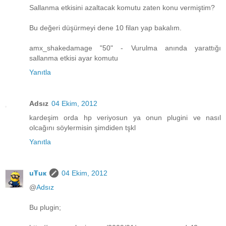
Sallanma etkisini azaltacak komutu zaten konu vermiştim?
Bu değeri düşürmeyi dene 10 filan yap bakalım.
amx_shakedamage "50" - Vurulma anında yarattığı
sallanma etkisi ayar komutu
Yanıtla
Adsız
04 Ekim, 2012
kardeşim orda hp veriyosun ya onun plugini ve nasıl
olcağını söylermisin şimdiden tşkl
Yanıtla
uŦuк
04 Ekim, 2012
@
Adsız
Bu plugin;