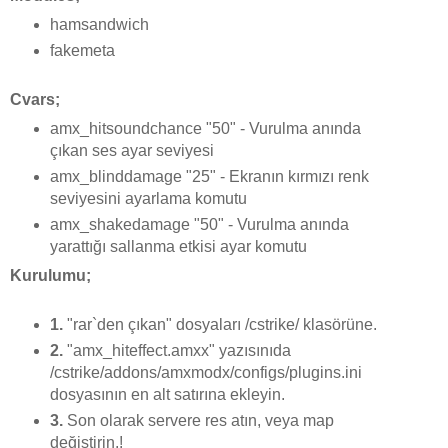
hamsandwich
fakemeta
Cvars;
amx_hitsoundchance "50" - Vurulma anında
çıkan ses ayar seviyesi
amx_blinddamage "25" - Ekranın kırmızı renk
seviyesini ayarlama komutu
amx_shakedamage "50" - Vurulma anında
yarattığı sallanma etkisi ayar komutu
Kurulumu;
1.
"rar`den çıkan" dosyaları /cstrike/ klasörüne.
2.
"amx_hiteffect.amxx" yazısınıda
/cstrike/addons/amxmodx/configs/plugins.ini
dosyasının en alt satırına ekleyin.
3.
Son olarak servere res atın, veya map
değiştirin.!