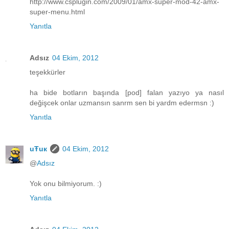
http://www.csplugin.com/2009/01/amx-super-mod-42-amx-
super-menu.html
Yanıtla
Adsız
04 Ekim, 2012
teşekkürler
ha bide botların başında [pod] falan yazıyo ya nasıl
değişcek onlar uzmansın sanrm sen bi yardm edermsn :)
Yanıtla
uŦuк
04 Ekim, 2012
@
Adsız
Yok onu bilmiyorum. :)
Yanıtla