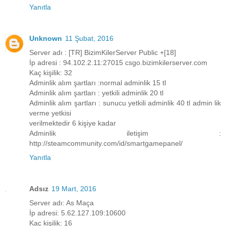
Yanıtla
Unknown
11 Şubat, 2016
Server adı : [TR] BizimKilerServer Public +[18]
İp adresi : 94.102.2.11:27015 csgo.bizimkilerserver.com
Kaç kişilik: 32
Adminlik alım şartları :normal adminlik 15 tl
Adminlik alım şartları : yetkili adminlik 20 tl
Adminlik alım şartları : sunucu yetkili adminlik 40 tl admin lik
verme yetkisi
verilmektedir 6 kişiye kadar
Adminlik iletişim :
http://steamcommunity.com/id/smartgamepanel/
Yanıtla
Adsız
19 Mart, 2016
Server adı: As Maça
İp adresi: 5.62.127.109:10600
Kaç kişilik: 16