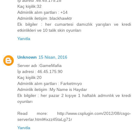
İp adresi :46.45.175.28
Kaç kişilik:32
Adminlik alım şartları : +14
Adminlik iletişim :blackhawktr
Ek bilgiler : her cumartesi damızlık yarışları ve kredi
etkinlikleri ve 10 talik skin oyunları
Yanıtla
Unknown
15 Nisan, 2016
Server adı :GameMafia
İp adresi : 46.45.175.90
Kaç kişilik:20
Adminlik alım şartları : Farketmıyo
Adminlik iletişim :My Name is Haydar
Ek bilgiler : her pazar 2 kışıye 1 haftalık admınlık ve kredi
oyunları
Read more: http://www.csplugin.com/2012/08/csgo-
serverlar.html#ixzz45taLg71r
Yanıtla