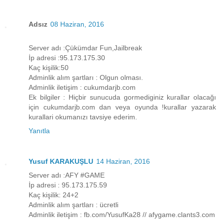
Adsız
08 Haziran, 2016
Server adı :Çükümdar Fun,Jailbreak
İp adresi :95.173.175.30
Kaç kişilik:50
Adminlik alım şartları : Olgun olması.
Adminlik iletişim : cukumdarjb.com
Ek bilgiler : Hiçbir sunucuda gormediginiz kurallar olacağı
için cukumdarjb.com dan veya oyunda !kurallar yazarak
kurallari okumanızı tavsiye ederim.
Yanıtla
Yusuf KARAKUŞLU
14 Haziran, 2016
Server adı :AFY #GAME
İp adresi : 95.173.175.59
Kaç kişilik: 24+2
Adminlik alım şartları : ücretli
Adminlik iletişim : fb.com/YusufKa28 // afygame.clants3.com