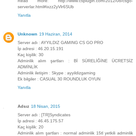
Read more: http://www.csplugin.com/2012/08/csgo-
serverlar.html#ixzz2yVlr6SUb
Yanıtla
Unknown
19 Haziran, 2014
Server adı : AYYILDIZ GAMING CS GO PRO
İp adresi : 46.20.15.191
Kaç kişilik: 30
Adminlik alım şartları : Bİ SÜRELİĞİNE ÜCRETSİZ
ADMİNLİK
Adminlik iletişim : Skype : ayyildizgaming
Ek bilgiler : CASUAL 30 ROUNDLUK OYUN
Yanıtla
Adsız
18 Nisan, 2015
Server adı : [TR]Syndicates
İp adresi : 46.45.175.57
Kaç kişilik: 20
Adminlik alım şartları : normal adminlik 15tl yetkili adminlik