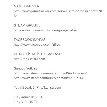
GAMETRACKER
http://www.gametracker.com/server_info/go.zifisu.com:2701
5/
STEAM GRUBU :
https://steamcommunity.com/groups/zifisu
FACEBOOK SAYFASI :
http://www.facebook.com/zifisu
DETAYLI İSTATİSTİK SAYFASI :
http://rank.zifisu.com
Sunucu Yetkilileri:
http://www.steamcommunity.com/id/Andormilian/
http://www.steamcommunity.com/id/mtutun20/
TeamSpeak 3 IP: ts3.zifisu.com
1 ay adminlik: 20 TL
1 ay VIP : 10 TL