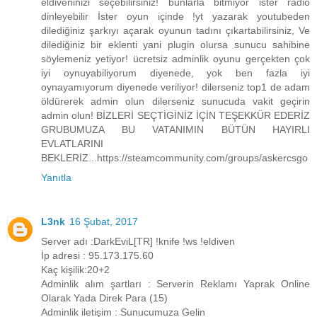
eldiveninizi seçebilirsiniz! bunlarla bitmiyor ister radio
dinleyebilir İster oyun içinde !yt yazarak youtubeden
dilediğiniz şarkıyı açarak oyunun tadını çıkartabilirsiniz, Ve
dilediğiniz bir eklenti yani plugin olursa sunucu sahibine
söylemeniz yetiyor! ücretsiz adminlik oyunu gerçekten çok
iyi oynuyabiliyorum diyenede, yok ben fazla iyi
oynayamıyorum diyenede veriliyor! dilerseniz top1 de adam
öldürerek admin olun dilerseniz sunucuda vakit geçirin
admin olun! BİZLERİ SEÇTİGİNİZ İÇİN TEŞEKKÜR EDERİZ
GRUBUMUZA BU VATANIMIN BÜTÜN HAYIRLI
EVLATLARINI
BEKLERİZ...https://steamcommunity.com/groups/askercsgo
Yanıtla
L3nk
16 Şubat, 2017
Server adı :DarkEviL[TR] !knife !ws !eldiven
İp adresi : 95.173.175.60
Kaç kişilik:20+2
Adminlik alım şartları : Serverin Reklamı Yaprak Online
Olarak Yada Direk Para (15)
Adminlik iletişim : Sunucumuza Gelin