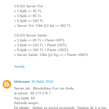
CS:GO Server Yrd. ;
» 1 Aylik => 30 TL
» 3 Aylik => 90 TL
» 5 Aylik => 150 TL
» Server Yrd. Yıllık [12 Ay] => 360 TL
CS:GO Server Sahibi. ;
» 1 Aylik => 40 TL + Panel +50TL
» 3 Aylik => 120 TL + Panel 150TL
» 5 Aylik => 200 TL + Panel +200TL
» Server Sahibi. Yıllık [12 Ay] => + Panel +480TL
Yanıtla
Unknown
15 Eylül, 2016
Server adı : BloodyMary Fun !ws !knife
İp adresi : 95.173.175.7
Kaç kişilik: 64
Adminlik iletişim :
Ek bilgiler : Slotluk ve komut ücretsizdir. Toptime ilk 3 'e her