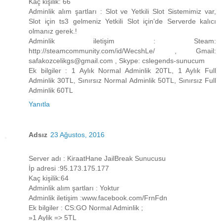
Kaç kişilik: 66
Adminlik alım şartları : Slot ve Yetkili Slot Sistemimiz var,
Slot için ts3 gelmeniz Yetkili Slot için'de Serverde kalıcı
olmanız gerek.!
Adminlik iletişim : Steam:
http://steamcommunity.com/id/WecshLe/ , Gmail:
safakozcelikgs@gmail.com , Skype: cslegends-sunucum
Ek bilgiler : 1 Aylık Normal Adminlik 20TL, 1 Aylık Full
Adminlik 30TL, Sınırsız Normal Adminlik 50TL, Sınırsız Full
Adminlik 60TL
Yanıtla
Adsız
23 Ağustos, 2016
Server adı : KiraatHane JailBreak Sunucusu
İp adresi :95.173.175.177
Kaç kişilik:64
Adminlik alım şartları : Yoktur
Adminlik iletişim :www.facebook.com/FrnFdn
Ek bilgiler : CS:GO Normal Adminlik ;
»1 Aylik => 5TL