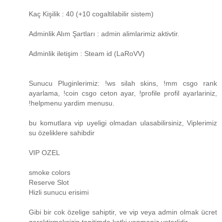
Kaç Kişilik : 40 (+10 cogaltilabilir sistem)
Adminlik Alım Şartları : admin alimlarimiz aktivtir.
Adminlik iletişim : Steam id (LaRoVV)
Sunucu Pluginlerimiz: !ws silah skins, !mm csgo rank
ayarlama, !coin csgo ceton ayar, !profile profil ayarlariniz,
!helpmenu yardim menusu.
bu komutlara vip uyeligi olmadan ulasabilirsiniz, Viplerimiz
su özeliklere sahibdir
VIP OZEL
smoke colors
Reserve Slot
Hizli sunucu erisimi
Gibi bir cok özelige sahiptir, ve vip veya admin olmak ücret
gerektirmeksizin tanitimda katki yapmaniz yeterlidir.