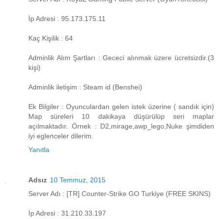
İp Adresi : 95.173.175.11
Kaç Kişilik : 64
Adminlik Alım Şartları : Gececi alınmak üzere ücretsizdir.(3
kişi)
Adminlik iletişim : Steam id (Benshei)
Ek Bilgiler : Oyunculardan gelen istek üzerine ( sandık için)
Map süreleri 10 dakikaya düşürülüp seri maplar
açılmaktadır. Örnek : D2,mirage,awp_lego,Nuke şimdiden
iyi eglenceler dilerim.
Yanıtla
Adsız
10 Temmuz, 2015
Server Adı : [TR] Counter-Strike GO Turkiye (FREE SKINS)
İp Adresi : 31.210.33.197