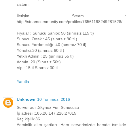
sistemi
İletişim: Steam :
http://steamcommunity.com/profiles/76561198249281528/
Fiyalar : Sunucu Sahibi: 50 (sınırsız 115 tl)
Sunucu Ortak : 45 (sınırsız 90 tl )
Sunucu Yardımcılığı: 40 (sınırsız 70 tl)
Yönetici:30 (sınırsız 60 tl )
Yetkili Admin : 25 (sınırsız 55 tl)
Admin :20 (Sınırsız 50tl)
Vip : 15 tl Sınırsız 30 tl
Yanıtla
Unknown
10 Temmuz, 2016
Server adı :Skynex Fun Sunucusu
İp adresi :185.26.147.226:27015
Kaç kişilik:36
Adminlik alım şartları :Hem serverimizde hemde tsmizde