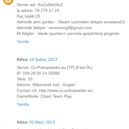
Server adı :KuZaNdoNoZ.
İp adresi :78.170.17.24
Kaç kişilik:20
Adminlik alım şartları : Steam üzerinden iletişim exselans53
Adminlik iletişim : eminmorgil@gmail.com
Ek bilgiler : klasik oyunların yanında geliştirilmiş pluginler
Yanıtla
Adsız
24 Şubat, 2013
Server: Cs-Pobojowisko.eu [TP] [Fast DL]
IP: 194.28.50.14:30000
Slots: 10
Admins: Wikimani4 and ::Gogiel::
Contact Us: http://www.cs-pobojowisko.eu
GameMode: Clasic Team Play
Yanıtla
Adsız
02 Mart, 2013