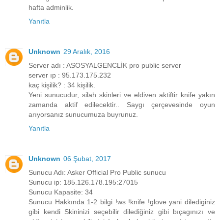
hafta adminlik.
Yanıtla
Unknown
29 Aralık, 2016
Server adı : ASOSYALGENCLİK pro public server
server ıp : 95.173.175.232
kaç kişilik? : 34 kişilik.
Yeni sunucudur, silah skinleri ve eldiven aktiftir knife yakın
zamanda aktif edilecektir.. Saygı çerçevesinde oyun
arıyorsanız sunucumuza buyrunuz.
Yanıtla
Unknown
06 Şubat, 2017
Sunucu Adı: Asker Official Pro Public sunucu
Sunucu ip: 185.126.178.195:27015
Sunucu Kapasite: 34
Sunucu Hakkında 1-2 bilgi !ws !knife !glove yani dilediginiz
gibi kendi Skininizi seçebilir dilediğiniz gibi bıçagınızı ve