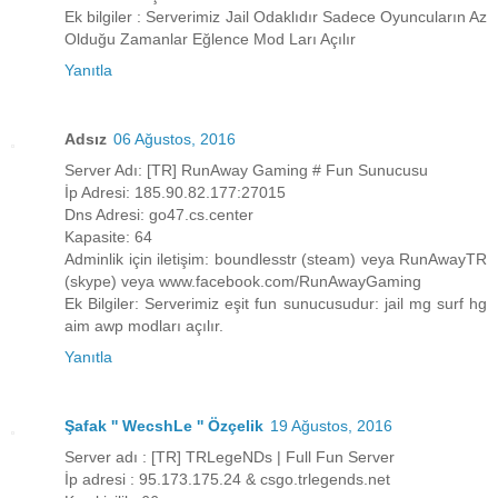
Ek bilgiler : Serverimiz Jail Odaklıdır Sadece Oyuncuların Az
Olduğu Zamanlar Eğlence Mod Ları Açılır
Yanıtla
Adsız
06 Ağustos, 2016
Server Adı: [TR] RunAway Gaming # Fun Sunucusu
İp Adresi: 185.90.82.177:27015
Dns Adresi: go47.cs.center
Kapasite: 64
Adminlik için iletişim: boundlesstr (steam) veya RunAwayTR
(skype) veya www.facebook.com/RunAwayGaming
Ek Bilgiler: Serverimiz eşit fun sunucusudur: jail mg surf hg
aim awp modları açılır.
Yanıtla
Şafak '' WecshLe '' Özçelik
19 Ağustos, 2016
Server adı : [TR] TRLegeNDs | Full Fun Server
İp adresi : 95.173.175.24 & csgo.trlegends.net