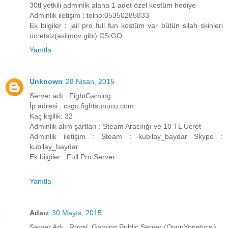
30tl yetkili adminlik alana 1 adet özel kostüm hediye
Adminlik iletişim : telno:05350285833
Ek bilgiler : jail pro full fun kostüm var bütün silah skinleri
ücretsiz(asiimov gibi) CS:GO
Yanıtla
Unknown
28 Nisan, 2015
Server adı : FightGaming
İp adresi : csgo.fightsunucu.com
Kaç kişilik: 32
Adminlik alım şartları : Steam Aracılığı ve 10 TL Ücret
Adminlik iletişim : Steam : kubilay_baydar Skype :
kubilay_baydar
Ek bilgiler : Full Pro Server
Yanıtla
Adsız
30 Mayıs, 2015
Server Adı : RoyaL Gaming Public Server (OyunYoneticisi)