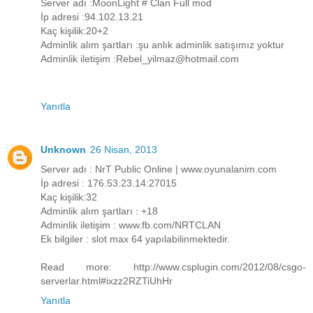
Server adı :MoonLight # Clan Full mod
İp adresi :94.102.13.21
Kaç kişilik:20+2
Adminlik alım şartları :şu anlık adminlik satışımız yoktur
Adminlik iletişim :Rebel_yilmaz@hotmail.com
Yanıtla
Unknown
26 Nisan, 2013
Server adı : NrT Public Online | www.oyunalanim.com
İp adresi : 176.53.23.14:27015
Kaç kişilik:32
Adminlik alım şartları : +18
Adminlik iletişim : www.fb.com/NRTCLAN
Ek bilgiler : slot max 64 yapılabilinmektedir.
Read more: http://www.csplugin.com/2012/08/csgo-
serverlar.html#ixzz2RZTiUhHr
Yanıtla