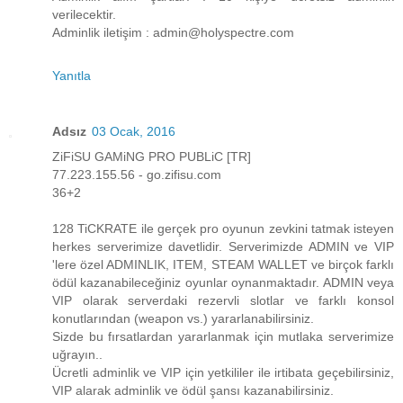
verilecektir.
Adminlik iletişim : admin@holyspectre.com
Yanıtla
Adsız
03 Ocak, 2016
ZiFiSU GAMiNG PRO PUBLiC [TR]
77.223.155.56 - go.zifisu.com
36+2
128 TiCKRATE ile gerçek pro oyunun zevkini tatmak isteyen
herkes serverimize davetlidir. Serverimizde ADMIN ve VIP
'lere özel ADMINLIK, ITEM, STEAM WALLET ve birçok farklı
ödül kazanabileceğiniz oyunlar oynanmaktadır. ADMIN veya
VIP olarak serverdaki rezervli slotlar ve farklı konsol
konutlarından (weapon vs.) yararlanabilirsiniz.
Sizde bu fırsatlardan yararlanmak için mutlaka serverimize
uğrayın..
Ücretli adminlik ve VIP için yetkililer ile irtibata geçebilirsiniz,
VIP alarak adminlik ve ödül şansı kazanabilirsiniz.