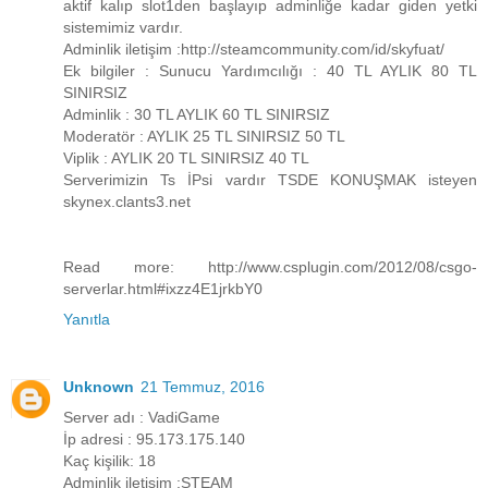
aktif kalıp slot1den başlayıp adminliğe kadar giden yetki
sistemimiz vardır.
Adminlik iletişim :http://steamcommunity.com/id/skyfuat/
Ek bilgiler : Sunucu Yardımcılığı : 40 TL AYLIK 80 TL
SINIRSIZ
Adminlik : 30 TL AYLIK 60 TL SINIRSIZ
Moderatör : AYLIK 25 TL SINIRSIZ 50 TL
Viplik : AYLIK 20 TL SINIRSIZ 40 TL
Serverimizin Ts İPsi vardır TSDE KONUŞMAK isteyen
skynex.clants3.net
Read more: http://www.csplugin.com/2012/08/csgo-
serverlar.html#ixzz4E1jrkbY0
Yanıtla
Unknown
21 Temmuz, 2016
Server adı : VadiGame
İp adresi : 95.173.175.140
Kaç kişilik: 18
Adminlik iletişim :STEAM