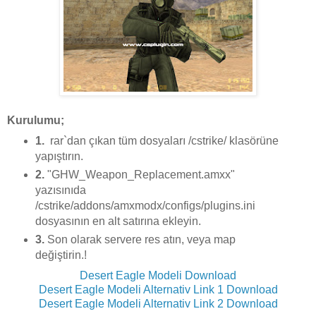
Kurulumu;
1.
rar`dan çıkan tüm dosyaları /cstrike/ klasörüne
yapıştırın.
2.
"GHW_Weapon_Replacement.amxx"
yazısınıda
/cstrike/addons/amxmodx/configs/plugins.ini
dosyasının en alt satırına ekleyin.
3.
Son olarak servere res atın, veya map
değiştirin.!
Desert Eagle Modeli Download
Desert Eagle Modeli Alternativ Link 1 Download
Desert Eagle Modeli Alternativ Link 2 Download