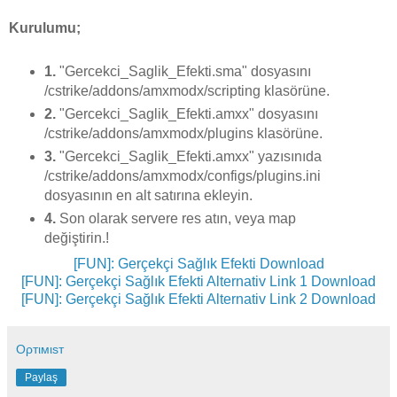
Kurulumu;
1.
"Gercekci_Saglik_Efekti.sma" dosyasını
/cstrike/addons/amxmodx/scripting klasörüne.
2.
"Gercekci_Saglik_Efekti.amxx" dosyasını
/cstrike/addons/amxmodx/plugins klasörüne.
3.
"Gercekci_Saglik_Efekti.amxx" yazısınıda
/cstrike/addons/amxmodx/configs/plugins.ini
dosyasının en alt satırına ekleyin.
4.
Son olarak servere res atın, veya map
değiştirin.!
[FUN]: Gerçekçi Sağlık Efekti Download
[FUN]: Gerçekçi Sağlık Efekti Alternativ Link 1 Download
[FUN]: Gerçekçi Sağlık Efekti Alternativ Link 2 Download
Oρтιмιsт
Paylaş