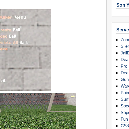
Son Y
Server
Zomb
Sile
Jail
Deat
Pro 
Deat
Gun
Warc
Pain
Surf
Soc
Süpe
Fun 
CS: