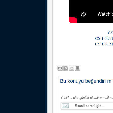
CS 
CS 1.6 Jail
CS 1.6 Jail
Bu konuyu beğendin mi
Yeni konular günlük olarak e-mail ad