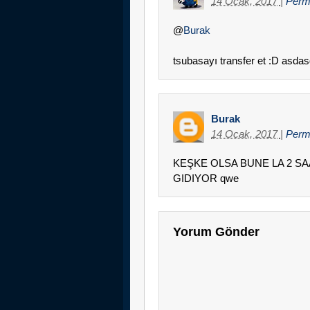
14 Ocak, 2017
|
Perma
@
Burak
tsubasayı transfer et :D asda
Burak
14 Ocak, 2017
|
Perm
KEŞKE OLSA BUNE LA 2 S
GIDIYOR qwe
Yorum Gönder