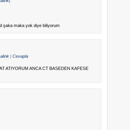
link|
sd şaka maka yok diye biliyorum
alink
|
Cevapla
AAT ATIYORUM ANCA CT BASEDEN KAFESE