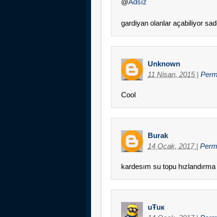
@
Adsız
gardiyan olanlar açabiliyor sad
Unknown
11 Nisan, 2015
|
Perm
Cool
Burak
14 Ocak, 2017
|
Perm
kardesım su topu hızlandırma
uŦuк