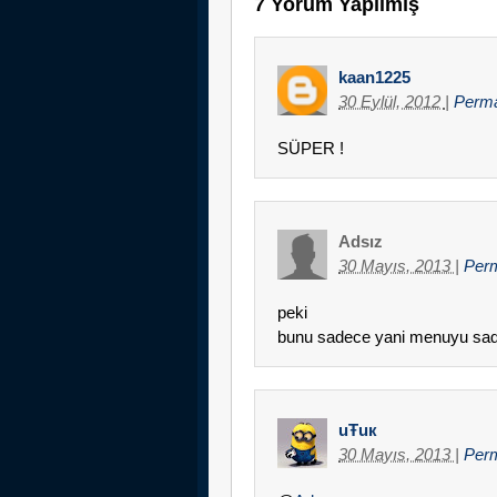
7 Yorum Yapılmış
kaan1225
30 Eylül, 2012
|
Perma
SÜPER !
Adsız
30 Mayıs, 2013
|
Per
peki
bunu sadece yani menuyu sad
uŦuк
30 Mayıs, 2013
|
Perm