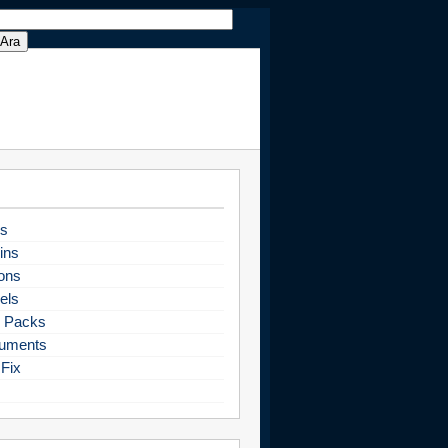
s
ins
ons
els
 Packs
uments
Fix