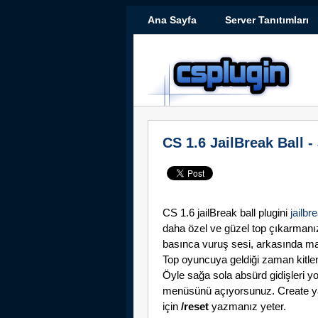
Ana Sayfa
Server Tanıtımları
CS 1.6 JailBreak Ball -
CS 1.6 jailBreak ball plugini
jailb
daha özel ve güzel top çıkarmanız
basınca vuruş sesi, arkasında mav
Top oyuncuya geldiği zaman kitleni
Öyle sağa sola absürd gidişleri 
menüsünü açıyorsunuz. Create yap
için
/reset
yazmanız yeter.