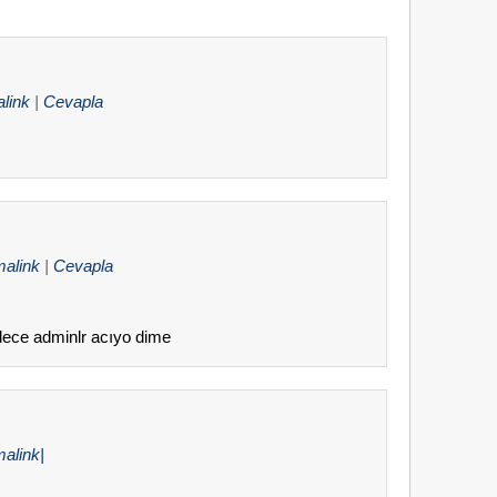
link
|
Cevapla
malink
|
Cevapla
ece adminlr acıyo dime
alink|