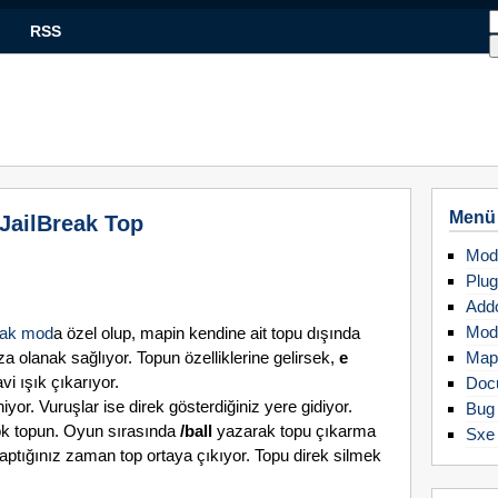
RSS
Menü
 JailBreak Top
Mod
Plug
Add
Mod
reak mod
a özel olup, mapin kendine ait topu dışında
a olanak sağlıyor. Topun özelliklerine gelirsek,
e
Map
i ışık çıkarıyor.
Doc
yor. Vuruşlar ise direk gösterdiğiniz yere gidiyor.
Bug 
yok topun. Oyun sırasında
/ball
yazarak topu çıkarma
Sxe
tığınız zaman top ortaya çıkıyor. Topu direk silmek