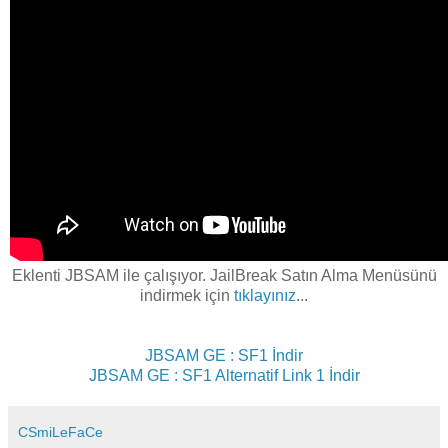
Eklenti JBSAM ile çalışıyor. JailBreak Satın Alma Menüsünü
indirmek için
tıklayınız
...
JBSAM GE : SF1 İndir
JBSAM GE : SF1 Alternatif Link 1 İndir
CSmiLeFaCe