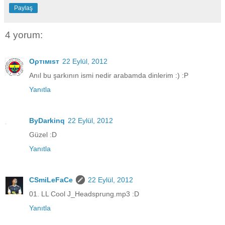
Paylaş
4 yorum:
Oρтιмιsт
22 Eylül, 2012
Anıl bu şarkının ismi nedir arabamda dinlerim :) :P
Yanıtla
ByDarkinq
22 Eylül, 2012
Güzel :D
Yanıtla
CSmiLeFaCe
22 Eylül, 2012
01. LL Cool J_Headsprung.mp3 :D
Yanıtla