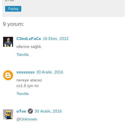
Paylaş
9 yorum:
CSmiLeFaCe
16 Ekim, 2012
ellerine sağlık.
Yanıtla
ssssssss
30 Aralık, 2016
nereye atacaz
cs1.6 için mi
Yanıtla
uŦuк
30 Aralık, 2016
@
Unknown