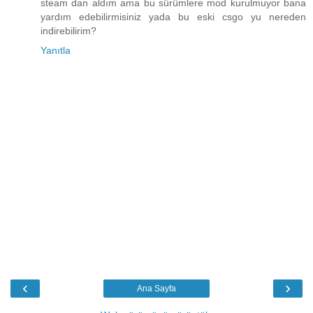
steam dan aldım ama bu sürümlere mod kurulmuyor bana
yardım edebilirmisiniz yada bu eski csgo yu nereden
indirebilirim?
Yanıtla
‹
›
Ana Sayfa