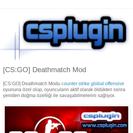
[CS:GO] Deathmatch Mod
[CS:GO] Deathmatch Modu
counter strike global offensive
oyununa özel olup, oyuncuların aktif olarak öldükten sonra
yeniden doğma özelliği ile savaşabilmelerini sağlıyor.