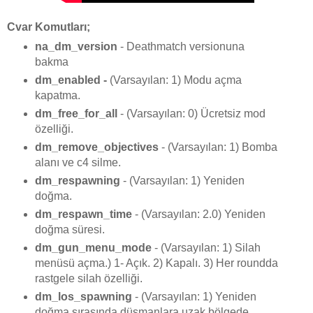
Cvar Komutları;
na_dm_version
- Deathmatch versionuna
bakma
dm_enabled
-
(Varsayılan: 1) Modu açma
kapatma.
dm_free_for_all
- (Varsayılan: 0) Ücretsiz mod
özelliği.
dm_remove_objectives
- (Varsayılan: 1) Bomba
alanı ve c4 silme.
dm_respawning
- (Varsayılan: 1) Yeniden
doğma.
dm_respawn_time
- (Varsayılan: 2.0) Yeniden
doğma süresi.
dm_gun_menu_mode
- (Varsayılan: 1) Silah
menüsü açma.) 1- Açık. 2) Kapalı. 3) Her roundda
rastgele silah özelliği.
dm_los_spawning
- (Varsayılan: 1) Yeniden
doğma sırasında düşmanlara uzak bölgede