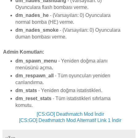
dm_nades_flashbang
- (Varsayılan: 0)
Oyunculara flash bombası verme.
dm_nades_he
- (Varsayılan: 0) Oyunculara
normal bomba (HE) verme.
dm_nades_smoke
- (Varsayılan: 0) Oyunculara
duman bombası verme.
Admin Komutları:
dm_spawn_menu
- Yeniden doğma alanı
menüsünü açma
.
dm_respawn_all
- Tüm oyuncuları yeniden
canlandırma.
dm_stats
- Yeniden doğma istatistikleri.
dm_reset_stats
- Tüm istatistikleri sıfırlama
komutu.
[CS:GO] Deathmatch Mod İndir
[CS:GO] Deathmatch Mod Alternatif Link 1 İndir
uŦuк