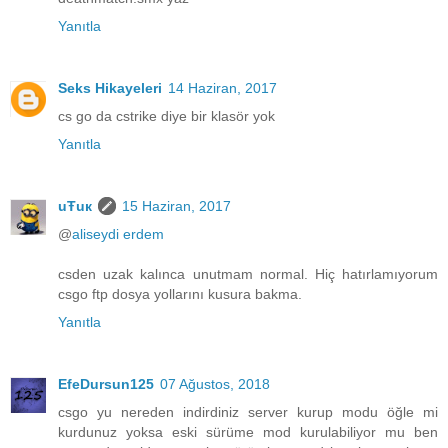
Yanıtla
Seks Hikayeleri
14 Haziran, 2017
cs go da cstrike diye bir klasör yok
Yanıtla
uŦuк
15 Haziran, 2017
@
aliseydi erdem
csden uzak kalınca unutmam normal. Hiç hatırlamıyorum
csgo ftp dosya yollarını kusura bakma.
Yanıtla
EfeDursun125
07 Ağustos, 2018
csgo yu nereden indirdiniz server kurup modu öğle mi
kurdunuz yoksa eski sürüme mod kurulabiliyor mu ben