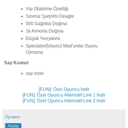
Vip Olabilme Özelliği
Sınırsız Şarjörlü Deagle
500 Sağlıkla Doğma
1k Armorla Doğma
Düşük Yerçekimi
Spectator(İzleyici) Mod'unda Oyunu
Oynama
Say Komut:
say /ozel
[FUN]: Özel Oyuncu İndir
[FUN]: Özel Oyuncu Alternatif Link 1 İndir
[FUN]: Özel Oyuncu Alternatif Link 2 İndir
Oρтιмιsт
Paylaş