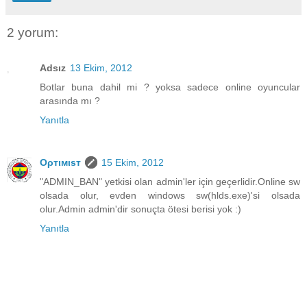
2 yorum:
Adsız
13 Ekim, 2012
Botlar buna dahil mi ? yoksa sadece online oyuncular
arasında mı ?
Yanıtla
Oρтιмιsт
15 Ekim, 2012
"ADMIN_BAN" yetkisi olan admin'ler için geçerlidir.Online sw
olsada olur, evden windows sw(hlds.exe)'si olsada
olur.Admin admin'dir sonuçta ötesi berisi yok :)
Yanıtla