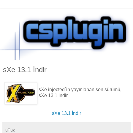
sXe 13.1 İndir
sXe injected`in yayınlanan son sürümü,
sXe
13.1
İndir.
sXe 13.1 İndir
uŦuк