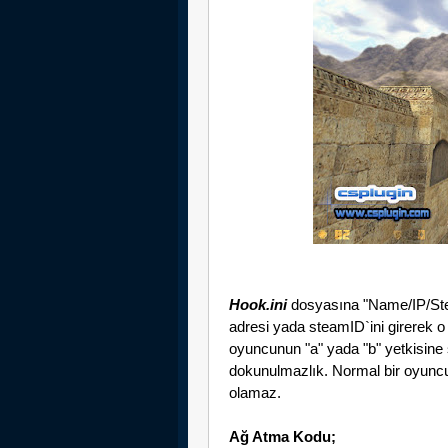
Hook.ini
dosyasına "Name/IP/Stea
adresi yada steamID`ini girerek o k
oyuncunun "a" yada "b" yetkisine 
dokunulmazlık. Normal bir oyuncu
olamaz.
Ağ Atma Kodu;