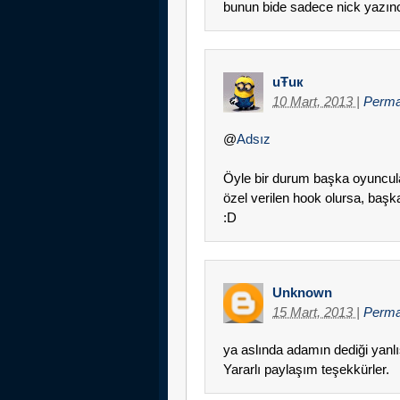
bunun bide sadece nick yazın
uŦuк
10 Mart, 2013
|
Perma
@
Adsız
Öyle bir durum başka oyuncular
özel verilen hook olursa, başka 
:D
Unknown
15 Mart, 2013
|
Perma
ya aslında adamın dediği yanlış
Yararlı paylaşım teşekkürler.