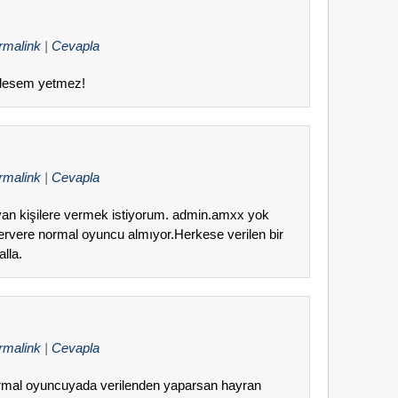
rmalink
|
Cevapla
edesem yetmez!
rmalink
|
Cevapla
yan kişilere vermek istiyorum. admin.amxx yok
servere normal oyuncu almıyor.Herkese verilen bir
lla.
rmalink
|
Cevapla
rmal oyuncuyada verilenden yaparsan hayran