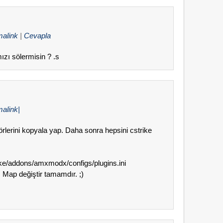
malink
|
Cevapla
mızı sölermisin ? .s
alink|
rlerini kopyala yap. Daha sonra hepsini cstrike
ike/addons/amxmodx/configs/plugins.ini
. Map değiştir tamamdır. ;)