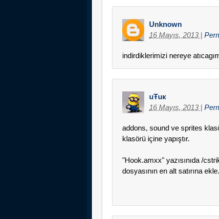
Unknown
16 Mayıs, 2013
|
Per
indirdiklerimizi nereye atıcagı
uŦuк
16 Mayıs, 2013
|
Perm
addons, sound ve sprites klasö
klasörü içine yapıştır.
"Hook.amxx" yazısınıda /cstr
dosyasının en alt satırına ekle