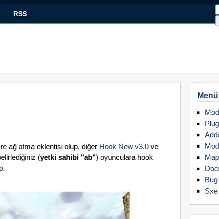
RSS
Menü
Mod
Plug
Add
Mod
ere ağ atma eklentisi olup, diğer
Hook New v3.0
ve
lirlediğiniz (
yetki sahibi "ab"
) oyunculara hook
Map
p.
Doc
Bug 
Sxe