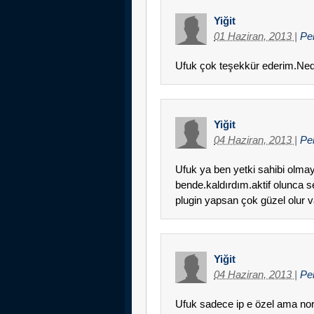
Yiğit
01 Haziran, 2013
|
Pe
Ufuk çok teşekkür ederim.N
Yiğit
04 Haziran, 2013
|
Pe
Ufuk ya ben yetki sahibi olma
bende.kaldırdım.aktif olunca 
plugin yapsan çok güzel olur va
Yiğit
04 Haziran, 2013
|
Pe
Ufuk sadece ip e özel ama no