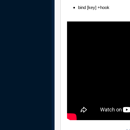
bind [key] +hook