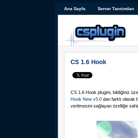
Ana Sayfa
Server Tanıtımları
CS 1.6 Hook
CS 1.6 Hook plugini, bildiğiniz üz
Hook New v5.0
dan farklı olarak be
verilmesini sağlayan özelliğe sahi