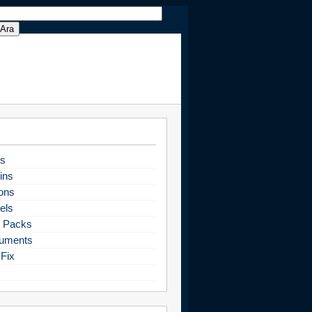
s
ins
ons
els
 Packs
uments
Fix