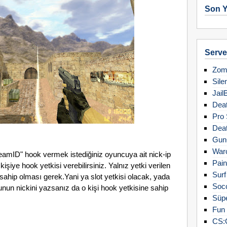
Son Y
Server
Zomb
Sile
Jail
Deat
Pro 
Deat
Gun
Warc
mID" hook vermek istediğiniz oyuncuya ait nick-ip
Pain
işiye hook yetkisi verebilirsiniz. Yalnız yetki verilen
Surf
sahip olması gerek.Yani ya slot yetkisi olacak, yada
Soc
nun nickini yazsanız da o kişi hook yetkisine sahip
Süpe
Fun 
CS: