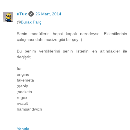
uŦuк
26 Mart, 2014
@
Burak Paliç
Senin modüllerin hepsi kapalı neredeyse. Eklentilerinin
çalışması dahi mucize gibi bir şey :)
Bu benim verdiklerimi senin listenini en altındakiler ile
değiştir;
fun
engine
fakemeta
;geoip
;sockets
regex
nvault
hamsandwich
Yanıtla