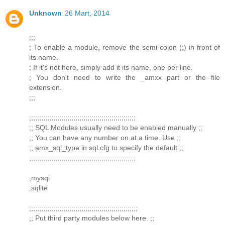
Unknown
26 Mart, 2014
;;;
; To enable a module, remove the semi-colon (;) in front of
its name.
; If it's not here, simply add it its name, one per line.
; You don't need to write the _amxx part or the file
extension.
;;;
;;;;;;;;;;;;;;;;;;;;;;;;;;;;;;;;;;;;;;;;;;;;;;;;;;;;;
;; SQL Modules usually need to be enabled manually ;;
;; You can have any number on at a time. Use ;;
;; amx_sql_type in sql.cfg to specify the default ;;
;;;;;;;;;;;;;;;;;;;;;;;;;;;;;;;;;;;;;;;;;;;;;;;;;;;;;
;mysql
;sqlite
;;;;;;;;;;;;;;;;;;;;;;;;;;;;;;;;;;;;;;;;;;;;;;;;;;;;;;
;; Put third party modules below here. ;;