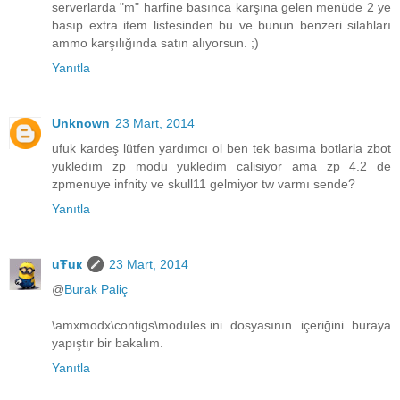
serverlarda "m" harfine basınca karşına gelen menüde 2 ye
basıp extra item listesinden bu ve bunun benzeri silahları
ammo karşılığında satın alıyorsun. ;)
Yanıtla
Unknown
23 Mart, 2014
ufuk kardeş lütfen yardımcı ol ben tek basıma botlarla zbot
yukledım zp modu yukledim calisiyor ama zp 4.2 de
zpmenuye infnity ve skull11 gelmiyor tw varmı sende?
Yanıtla
uŦuк
23 Mart, 2014
@
Burak Paliç
\amxmodx\configs\modules.ini dosyasının içeriğini buraya
yapıştır bir bakalım.
Yanıtla