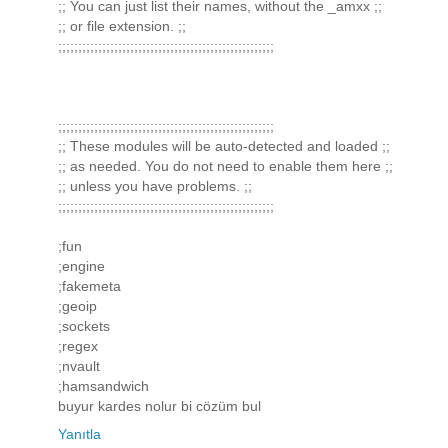
;; You can just list their names, without the _amxx ;;
;; or file extension. ;;
;;;;;;;;;;;;;;;;;;;;;;;;;;;;;;;;;;;;;;;;;;;;;;;;;;;;;;
;;;;;;;;;;;;;;;;;;;;;;;;;;;;;;;;;;;;;;;;;;;;;;;;;;;;;;
;; These modules will be auto-detected and loaded ;;
;; as needed. You do not need to enable them here ;;
;; unless you have problems. ;;
;;;;;;;;;;;;;;;;;;;;;;;;;;;;;;;;;;;;;;;;;;;;;;;;;;;;;;
;fun
;engine
;fakemeta
;geoip
;sockets
;regex
;nvault
;hamsandwich
buyur kardes nolur bi cözüm bul
Yanıtla