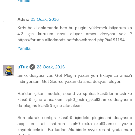
Yanıtla
Adsız
23 Ocak, 2016
Krds belki anlarsında ben bu plugini yüklemek istiyorum zp
4.3 için kurulum nasıl oluyor amxx dosyası yok ?
https://forums.alliedmods.net/showthread.php?t=191194
Yanıtla
uŦuк
23 Ocak, 2016
amxx dosyası var. Get Plugin yazan yeri tıklayınca amxx'i
indiriyorsun. Get Source yazan da sma dosyası oluyor.
Rar'dan çıkan models, sound ve sprites klasörlerini cstrike
klasörü içine atacaksın. zp50_extra_skull3.amxx dosyasını
da plugins klasörü içine atacaksın.
Son olarak configs klasörü içindeki plugins.ini dosyasını
açıp en alt satırına zp50_extra_skull3.amxx yazıp
kaydeteceksin. Bu kadar. Akabinde svye res at yada map