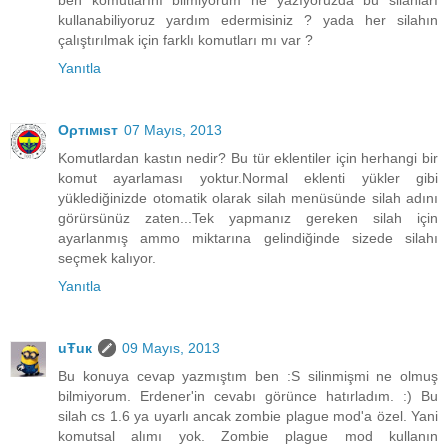
kullanabiliyoruz yardım edermisiniz ? yada her silahın
çalıştırılmak için farklı komutları mı var ?
Yanıtla
Oρтιмιsт
07 Mayıs, 2013
Komutlardan kastın nedir? Bu tür eklentiler için herhangi bir
komut ayarlaması yoktur.Normal eklenti yükler gibi
yüklediğinizde otomatik olarak silah menüsünde silah adını
görürsünüz zaten...Tek yapmanız gereken silah için
ayarlanmış ammo miktarına gelindiğinde sizede silahı
seçmek kalıyor.
Yanıtla
uŦuк
09 Mayıs, 2013
Bu konuya cevap yazmıştım ben :S silinmişmi ne olmuş
bilmiyorum. Erdener'in cevabı görünce hatırladım. :) Bu
silah cs 1.6 ya uyarlı ancak zombie plague mod'a özel. Yani
komutsal alımı yok. Zombie plague mod kullanın