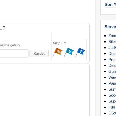
Son Y
Server
..?
Zomb
Sile
Takip Et!
resine gelsin!
Jail
Deat
Pro 
Deat
Gun
Warc
Pain
Surf
Soc
Süpe
Fun 
CS: