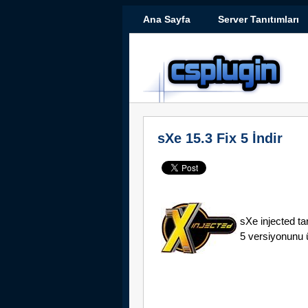
Ana Sayfa
Server Tanıtımları
sXe 15.3 Fix 5 İndir
sXe injected t
5 versiyonunu üc