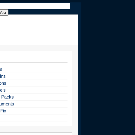
s
ins
ons
els
 Packs
uments
Fix