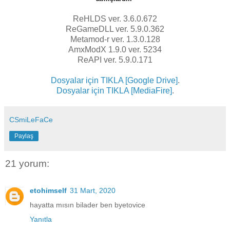
ReHLDS ver. 3.6.0.672
ReGameDLL ver. 5.9.0.362
Metamod-r ver. 1.3.0.128
AmxModX 1.9.0 ver. 5234
ReAPI ver. 5.9.0.171
Dosyalar için TIKLA [Google Drive]
.
Dosyalar için TIKLA [MediaFire]
.
CSmiLeFaCe
Paylaş
21 yorum:
etohimself
31 Mart, 2020
hayatta mısın bilader ben byetovice
Yanıtla