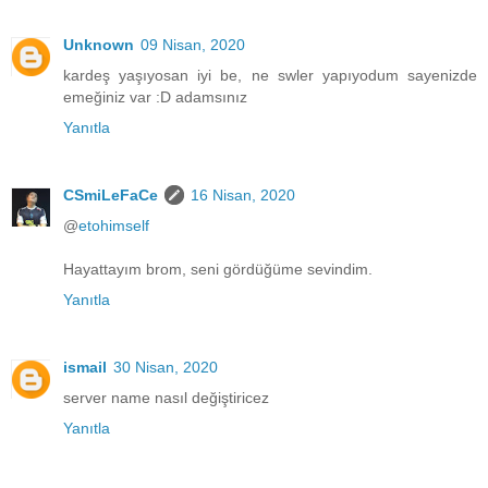
Unknown
09 Nisan, 2020
kardeş yaşıyosan iyi be, ne swler yapıyodum sayenizde
emeğiniz var :D adamsınız
Yanıtla
CSmiLeFaCe
16 Nisan, 2020
@
etohimself
Hayattayım brom, seni gördüğüme sevindim.
Yanıtla
ismail
30 Nisan, 2020
server name nasıl değiştiricez
Yanıtla