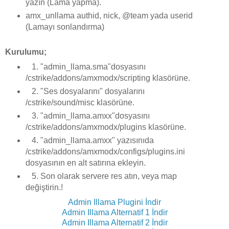
yazın (Lama yapma).
amx_unllama authid, nick, @team yada userid
(Lamayı sonlandırma)
Kurulumu;
1. "admin_llama.sma"dosyasını
/cstrike/addons/amxmodx/scripting klasörüne.
2. "Ses dosyalarını" dosyalarını
/cstrike/sound/misc klasörüne.
3. "admin_llama.amxx"dosyasını
/cstrike/addons/amxmodx/plugins klasörüne.
4. "admin_llama.amxx" yazısınıda
/cstrike/addons/amxmodx/configs/plugins.ini
dosyasının en alt satırına ekleyin.
5. Son olarak servere res atın, veya map
değiştirin.!
Admin Illama Plugini İndir
Admin Illama Alternatif 1 İndir
Admin Illama Alternatif 2 İndir