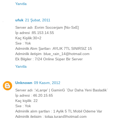
Yanıtla
ufuk
21 Şubat, 2011
Server adı :Evrim Soccerjam [No-SxE]
İp adresi :85.153.14.55
Kaç Kişilik:30+2
Sxe : Yok
Adminlik Alım Şartları :AYLIK 7TL SINIRSIZ 15
Adminlik iletişim :blue_rain_14@hotmail.com
Ek Bilgiler : 7/24 Online Süper Bir Server
Yanıtla
Unknown
09 Kasım, 2012
Server adı :'xLarqe' | GaminG `Dur Daha Yeni Basladik`
İp adresi : 46.20.15.65
Kaç kişilik: 22
Sxe : Yok
Adminlik alım şartları : 1 Aylik 5 TL Mobil Odeme Var
Adminlik iletişim : tolqa.turan@hotmail.com