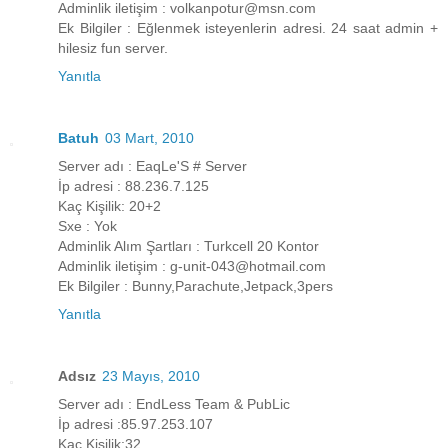
Adminlik iletişim : volkanpotur@msn.com
Ek Bilgiler : Eğlenmek isteyenlerin adresi. 24 saat admin +
hilesiz fun server.
Yanıtla
Batuh
03 Mart, 2010
Server adı : EaqLe'S # Server
İp adresi : 88.236.7.125
Kaç Kişilik: 20+2
Sxe : Yok
Adminlik Alım Şartları : Turkcell 20 Kontor
Adminlik iletişim : g-unit-043@hotmail.com
Ek Bilgiler : Bunny,Parachute,Jetpack,3pers
Yanıtla
Adsız
23 Mayıs, 2010
Server adı : EndLess Team & PubLic
İp adresi :85.97.253.107
Kaç Kişilik:32