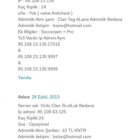
iP : 85.108.23.135
Kaç Kişilik : 24
sXe : Yok ( valve Anticheat )
Adminlik Alım şartı : Clan Tag ALana Adminlik Bedava
Adminlik İletişim : bsize@hotmail.com
Ek Bilgiler : Soccerjam + Pro
Ts3 Vardır ip Adresi Aynı
85.108.23.135:27015
&
85.108.23.135:9997
&
85.108.23.135:9999
Yanıtla
Adsız
28 Eylül, 2013
Server adı :Grits Clan SLotLuk Bedava
İp adresi :85.108.63.125
Kaç Kişilik:24
Sxe : Opsiyonel
Adminlik Alım Şartları :10 TL KNTR
Adminlik iletişim : bsize@hotmail.com