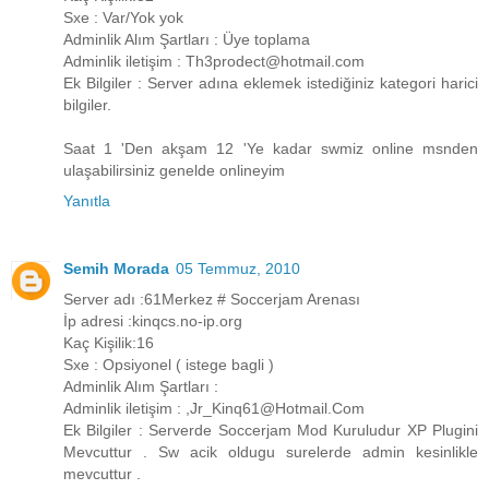
Sxe : Var/Yok yok
Adminlik Alım Şartları : Üye toplama
Adminlik iletişim : Th3prodect@hotmail.com
Ek Bilgiler : Server adına eklemek istediğiniz kategori harici
bilgiler.
Saat 1 'Den akşam 12 'Ye kadar swmiz online msnden
ulaşabilirsiniz genelde onlineyim
Yanıtla
Semih Morada
05 Temmuz, 2010
Server adı :61Merkez # Soccerjam Arenası
İp adresi :kinqcs.no-ip.org
Kaç Kişilik:16
Sxe : Opsiyonel ( istege bagli )
Adminlik Alım Şartları :
Adminlik iletişim : ,Jr_Kinq61@Hotmail.Com
Ek Bilgiler : Serverde Soccerjam Mod Kuruludur XP Plugini
Mevcuttur . Sw acik oldugu surelerde admin kesinlikle
mevcuttur .