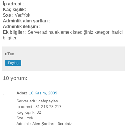
İp adresi :
Kaç kişilik:
Sxe :
Var/Yok
Adminlik alım şartları :
Adminlik iletişim :
Ek bilgiler :
Server adına eklemek istediğiniz kategori harici
bilgiler.
uŦuк
Paylaş
10 yorum:
Adsız
16 Kasım, 2009
Server adı : cafepaylas
İp adresi : 81.213.78.217
Kaç Kişilik: 32
Sxe : Yok
Adminlik Alım Şartları : ücretsiz