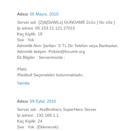
Adsız
05 Mayıs, 2010
Server adı :[Z]&[DeWiLs] GUNGAME 2o1o [ No sXe ]
İp adresi :85.153.21.121:27015
Kaç Kişilik: 18
Sxe : Yok
Adminlik Alım Şartları :5 TL Dir Telefon veya Bankadan.
Adminlik iletişim :Polizei@forumtr.org
Ek Bilgiler : Serverimizde ;
/Hats
/Redbull Seçenekleri bulunmaktadır..
Yanıtla
Adsız
09 Eylül, 2010
Server adı : AreBrothers SuperHero Server
İp adresi : 192.168.1.1
Kaç Kişilik: 24
Sxe : Yok. (Eklenecek)