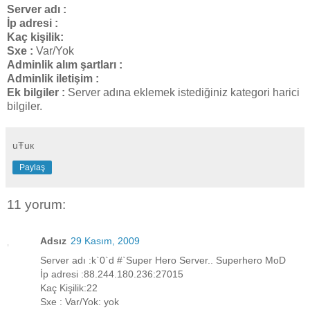
Server adı :
İp adresi :
Kaç kişilik:
Sxe :
Var/Yok
Adminlik alım şartları :
Adminlik iletişim :
Ek bilgiler :
Server adına eklemek istediğiniz kategori harici
bilgiler.
uŦuк
Paylaş
11 yorum:
Adsız
29 Kasım, 2009
Server adı :k`0`d #`Super Hero Server.. Superhero MoD
İp adresi :88.244.180.236:27015
Kaç Kişilik:22
Sxe : Var/Yok: yok