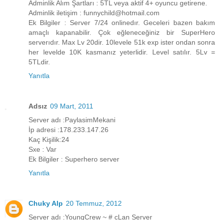
Adminlik Alım Şartları : 5TL veya aktif 4+ oyuncu getirene.
Adminlik iletişim : funnychild@hotmail.com
Ek Bilgiler : Server 7/24 onlinedır. Geceleri bazen bakım
amaçlı kapanabilir. Çok eğleneceğiniz bir SuperHero
serverıdır. Max Lv 20dir. 10levele 51k exp ister ondan sonra
her levelde 10K kasmanız yeterlidir. Level satılır. 5Lv =
5TLdir.
Yanıtla
Adsız
09 Mart, 2011
Server adı :PaylasimMekani
İp adresi :178.233.147.26
Kaç Kişilik:24
Sxe : Var
Ek Bilgiler : Superhero server
Yanıtla
Chuky Alp
20 Temmuz, 2012
Server adı :YoungCrew ~ # cLan Server