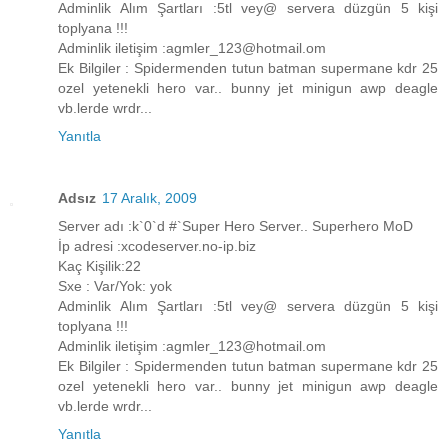
Adminlik Alım Şartları :5tl vey@ servera düzgün 5 kişi
toplyana !!!
Adminlik iletişim :agmler_123@hotmail.om
Ek Bilgiler : Spidermenden tutun batman supermane kdr 25
ozel yetenekli hero var.. bunny jet minigun awp deagle
vb.lerde wrdr...
Yanıtla
Adsız
17 Aralık, 2009
Server adı :k`0`d #`Super Hero Server.. Superhero MoD
İp adresi :xcodeserver.no-ip.biz
Kaç Kişilik:22
Sxe : Var/Yok: yok
Adminlik Alım Şartları :5tl vey@ servera düzgün 5 kişi
toplyana !!!
Adminlik iletişim :agmler_123@hotmail.om
Ek Bilgiler : Spidermenden tutun batman supermane kdr 25
ozel yetenekli hero var.. bunny jet minigun awp deagle
vb.lerde wrdr...
Yanıtla