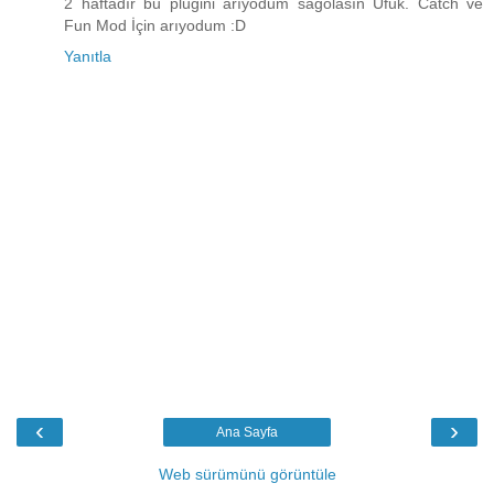
2 haftadır bu plugini arıyodum sağolasın Ufuk. Catch ve
Fun Mod İçin arıyodum :D
Yanıtla
‹
›
Ana Sayfa
Web sürümünü görüntüle