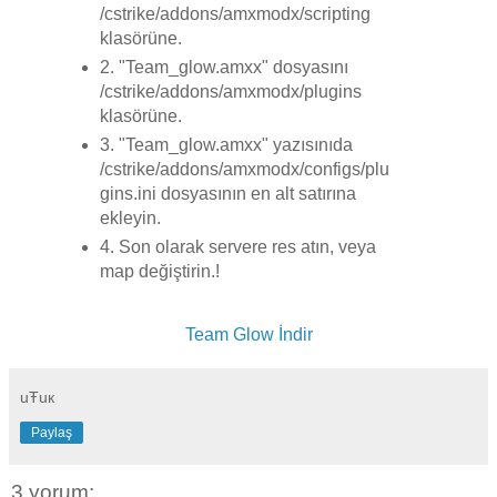
/cstrike/addons/amxmodx/scripting
klasörüne.
2. "Team_glow.amxx" dosyasını
/cstrike/addons/amxmodx/plugins
klasörüne.
3. "Team_glow.amxx" yazısınıda
/cstrike/addons/amxmodx/configs/plu
gins.ini dosyasının en alt satırına
ekleyin.
4. Son olarak servere res atın, veya
map değiştirin.!
Team Glow İndir
uŦuк
Paylaş
3 yorum: