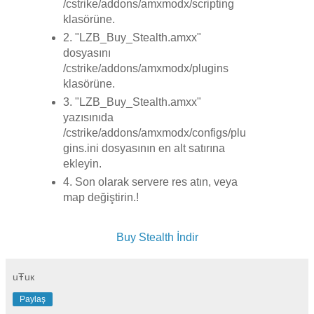
/cstrike/addons/amxmodx/scripting
klasörüne.
2. "LZB_Buy_Stealth.amxx"
dosyasını
/cstrike/addons/amxmodx/plugins
klasörüne.
3. "LZB_Buy_Stealth.amxx"
yazısınıda
/cstrike/addons/amxmodx/configs/plu
gins.ini dosyasının en alt satırına
ekleyin.
4. Son olarak servere res atın, veya
map değiştirin.!
Buy Stealth İndir
uŦuк
Paylaş