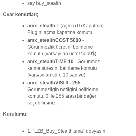
say buy_stealth
Cvar komutları;
amx_stealth 1
(Açma)
0
(Kapatma) -
Plugini açma kapatma komutu.
amx_stealthCOST 5000
-
Görünmezlik ücretini belirleme
komutu (varsayılan ücret 5000$)
amx_stealthTIME 10
- Görünmez
kalma süresini belirleme komutu
(varsayılan süre 10 saniye)
amx_stealthVISI 0 - 255
-
Görünmezliğin netliğini belirleme
komutu. 0 ile 255 arası bir değer
seçebilirsiniz.
Kurulumu;
1. "LZB_Buy_Stealth.sma" dosyasını