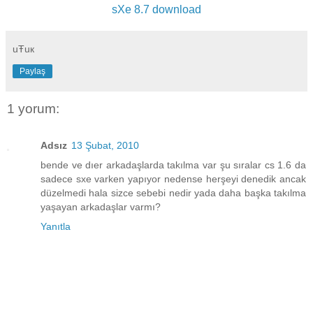
sXe 8.7 download
uŦuк
Paylaş
1 yorum:
Adsız
13 Şubat, 2010
bende ve dıer arkadaşlarda takılma var şu sıralar cs 1.6 da
sadece sxe varken yapıyor nedense herşeyi denedik ancak
düzelmedi hala sizce sebebi nedir yada daha başka takılma
yaşayan arkadaşlar varmı?
Yanıtla