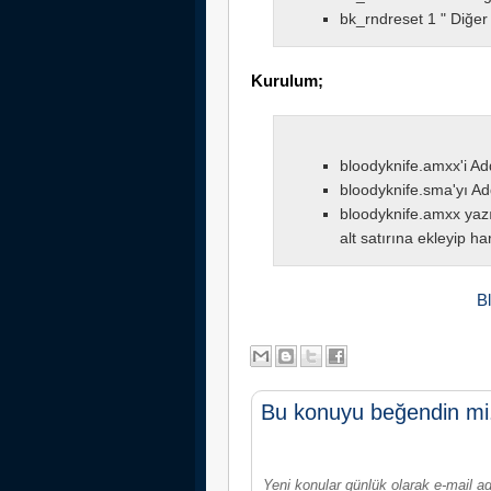
bk_rndreset 1 " Diğer 
Kurulum;
bloodyknife.amxx'i A
bloodyknife.sma'yı Ad
bloodyknife.amxx yazı
alt satırına ekleyip har
Bl
Bu konuyu beğendin mi
Yeni konular günlük olarak e-mail ad