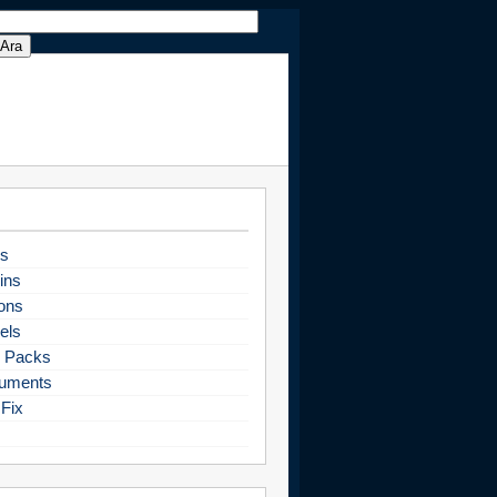
s
ins
ons
els
 Packs
uments
Fix