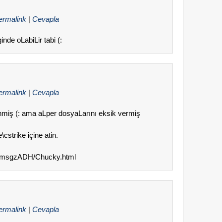
ermalink
|
Cevapla
de oLabiLir tabi (:
ermalink
|
Cevapla
nmiş (: ama aLper dosyaLarını eksik vermiş
cstrike içine atin.
/GmsgzADH/Chucky.html
ermalink
|
Cevapla