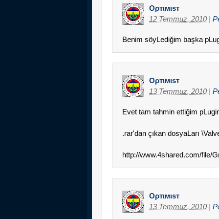
Oρтιмιsт
12 Temmuz, 2010
|
P
Benim söyLediğim başka pLugin
Oρтιмιsт
13 Temmuz, 2010
|
P
Evet tam tahmin ettiğim pLugi
.rar'dan çıkan dosyaLarı \Valve\
http://www.4shared.com/file
Oρтιмιsт
13 Temmuz, 2010
|
P