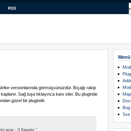
RSS
Menü
Mod
Plug
Add
Mod
Strike versionlarında görmüşsünüzdür. Bıçağı rakip
aplanır. Sağ tuşa tıklayınca kanı siler. Bu pluginde
Map
ndan güzel bir plugindir.
Doc
Bug 
Sxe
ni açar - 0 Kapatır "