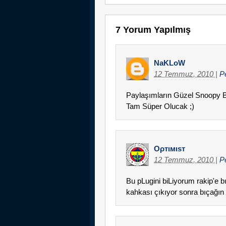
7 Yorum Yapılmış
NaKLoW
12 Temmuz, 2010
|
P
Paylaşımların Güzel Snoopy 
Tam Süper Olucak ;)
Oρтιмιsт
12 Temmuz, 2010
|
P
Bu pLugini biLiyorum rakip'e 
kahkası çıkıyor sonra bıçağın 