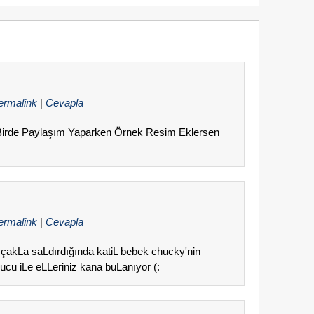
ermalink
|
Cevapla
Birde Paylaşım Yaparken Örnek Resim Eklersen
ermalink
|
Cevapla
bıçakLa saLdırdığında katiL bebek chucky'nin
ucu iLe eLLeriniz kana buLanıyor (: