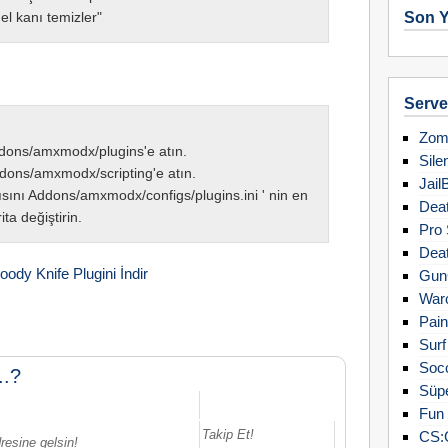
el kanı temizler"
Son Y
Server
Zomb
ddons/amxmodx/plugins'e atın.
Sile
dons/amxmodx/scripting'e atın.
Jail
sını Addons/amxmodx/configs/plugins.ini ' nin en
Deat
ita değiştirin.
Pro 
Deat
oody Knife Plugini İndir
Gun
Warc
Pain
Surf
Soc
..?
Süpe
Fun 
Takip Et!
CS:
resine gelsin!