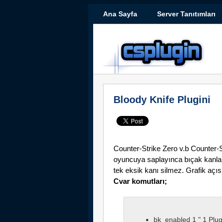
Ana Sayfa
Server Tanıtımları
Bloody Knife Plugini
Counter-Strike Zero v.b Counter-
oyuncuya saplayınca bıçak kanla k
tek eksik kanı silmez. Grafik açısı
Cvar komutları;
bk_enabled 1 " 1 Plugi