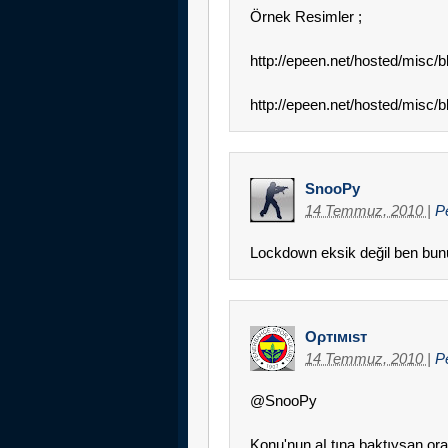
Örnek Resimler ;
http://epeen.net/hosted/misc/
http://epeen.net/hosted/misc/
SnooPy
14 Temmuz, 2010
|
P
Lockdown eksik değil ben bun
Oρтιмιsт
14 Temmuz, 2010
|
P
@SnooPy
Konu'nun aLtına baktıysan ora