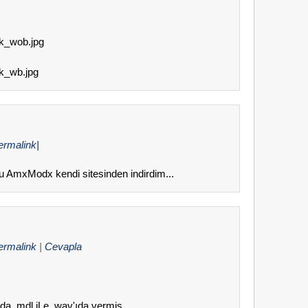
bk_wob.jpg
bk_wb.jpg
ermalink|
u AmxModx kendi sitesinden indirdim...
ermalink
|
Cevapla
da .mdl iLe .wav'ıda vermiş.