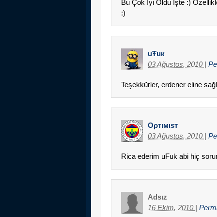
Bu Çok İyi Oldu İşte :) Özelli
:)
uŦuк
03 Ağustos, 2010
|
Pe
Teşekkürler, erdener eline sağl
Oρтιмιsт
03 Ağustos, 2010
|
Pe
Rica ederim uFuk abi hiç sorun
Adsız
16 Ekim, 2010
|
Perm