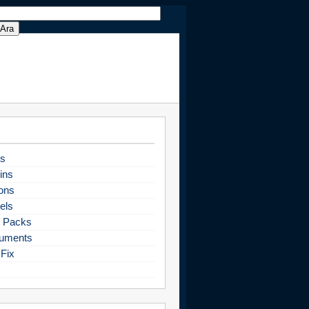
s
ins
ons
els
 Packs
uments
Fix