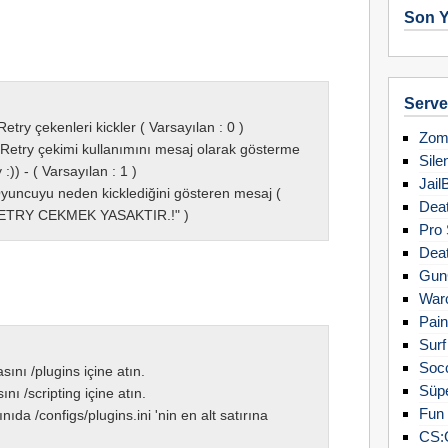
Son Y
Server
etry çekenleri kickler ( Varsayılan : 0 )
Zomb
 Retry çekimi kullanımını mesaj olarak gösterme
Sile
:)) - ( Varsayılan : 1 )
Jail
yuncuyu neden kicklediğini gösteren mesaj (
Deat
"RETRY CEKMEK YASAKTIR.!" )
Pro 
Deat
Gun
Warc
Pain
Surf
Soc
ını /plugins içine atın.
Süpe
nı /scripting içine atın.
Fun 
ıda /configs/plugins.ini 'nin en alt satırına
CS: