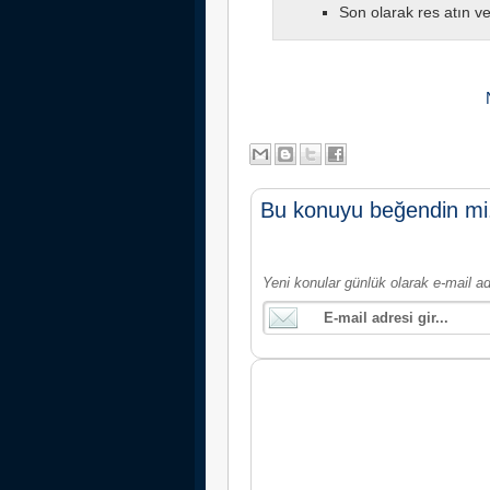
Son olarak res atın v
Bu konuyu beğendin mi
Yeni konular günlük olarak e-mail ad