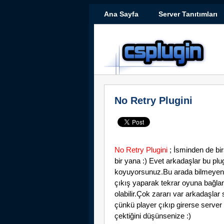
Ana Sayfa
Server Tanıtımları
No Retry Plugini
No Retry Plugini
; İsminden de bir
bir yana :) Evet arkadaşlar bu pl
koyuyorsunuz.Bu arada bilmeyen a
çıkış yaparak tekrar oyuna bağla
olabilir.Çok zararı var arkadaşlar
çünkü player çıkıp girerse server b
çektiğini düşünsenize :)