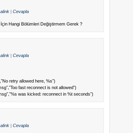
alink
|
Cevapla
 İçin Hangi Bölümleri Değiştirmem Gerek ?
alink
|
Cevapla
"No retry allowed here, %s")
g","Too fast reconnect is not allowed")
msg","%s was kicked: reconnect in %t seconds")
alink
|
Cevapla