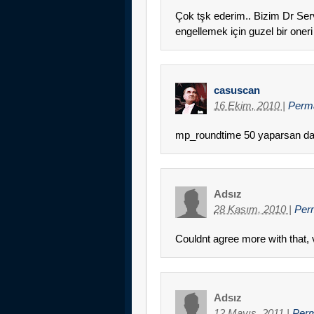
Çok tşk ederim.. Bizim Dr Serve
engellemek için guzel bir oneri
casuscan
16 Ekim, 2010
|
Perm
mp_roundtime 50 yaparsan da 
Adsız
28 Kasım, 2010
|
Per
Couldnt agree more with that, v
Adsız
12 Mayıs, 2011
|
Per