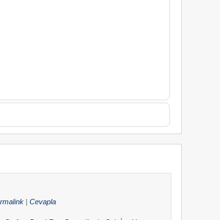
rmalink
|
Cevapla