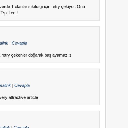
rde T olanlar sıkıldıgı için retry çekiyor. Onu
 Tşk'Ler..!
alink
|
Cevapla
retry çekenler doğarak başlayamaz :)
malink
|
Cevapla
ery attractive article
malink
|
Cevapla