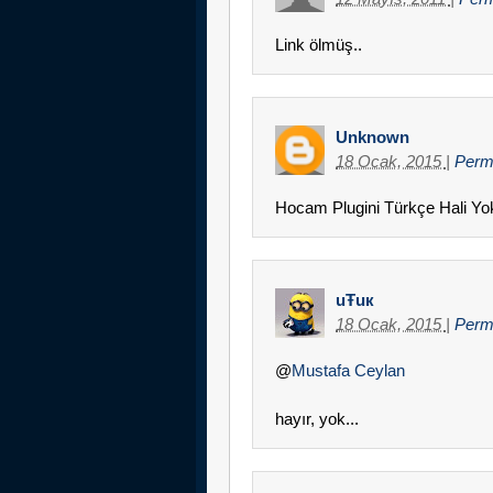
Link ölmüş..
Unknown
18 Ocak, 2015
|
Perm
Hocam Plugini Türkçe Hali Y
uŦuк
18 Ocak, 2015
|
Perm
@
Mustafa Ceylan
hayır, yok...