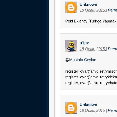
Unknown
18 Ocak, 2015
|
Perm
Peki Eklentiyi Türkçe Yapmak
uŦuк
18 Ocak, 2015
|
Perm
@
Mustafa Ceylan
register_cvar("amx_retrymsg",
register_cvar("amx_retrykickms
register_cvar("amx_retrychat
Unknown
18 Ocak, 2015
|
Perm