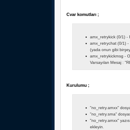
Cvar komutları ;
amx_retrykick (0/1) - R
amx_retrychat (0/1) -
(yada onun gibi birşey 
amx_retrykickmsg - O
Varsayılan Mesaj : 
Kurulumu ;
"no_retry.amxx" dosyas
"no_retry.sma" dosyası
"no_retry.amxx" yazısın
ekleyin.