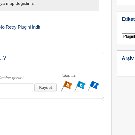
eya map değiştirin.
Etiket
No Retry Plugini İndir
..?
Arşiv
Takip Et!
resine gelsin!