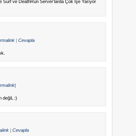
kle Surf ve DeathRun Server'larda Çok İşe Yarıyor
rmalink
|
Cevapla
ık.
rmalink|
 değiL :)
alink
|
Cevapla