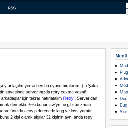
RSS
Menü
Mod
Plug
Add
Mod
şey anlaşılmıyorsa ben bu oyunu bırakırım :) :) Şaka
ugin sayesinde server'ınızda retry çekme yasağı
Map
rkadaşlar için tekrar hatırlatalım
Retry :
Server'dan
Doc
nmak demektir.Peki bunun sw'ye ne gibi bir zararı
Bug 
 server'ınızda acayip derecede lagg ve loss yaratır
Sxe
unu 2 kişi olarak algılar 32 kişinin aynı anda retry