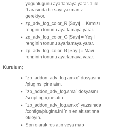
yoğunluğunu ayarlamaya yarar. 1 ile
9 arasında bir sayı yazmanız
gerekiyor.
zp_adv_fog_color_R [Sayı] = Kırmızı
renginin tonunu ayarlamaya yarar.
zp_adv_fog_color_G [Sayı] = Yeşil
renginin tonunu ayarlamaya yarar.
zp_adv_fog_color_B [Sayı] = Mavi
renginin tonunu ayarlamaya yarar.
Kurulum;
"zp_addon_adv_fog.amxx" dosyasını
/plugins içine atın.
"zp_addon_adv_fog.sma" dosyasını
/scripting içine atın.
"zp_addon_adv_fog.amxx" yazısınıda
/configs/plugins.ini 'nin en alt satırına
ekleyin.
Son olarak res atın veya map