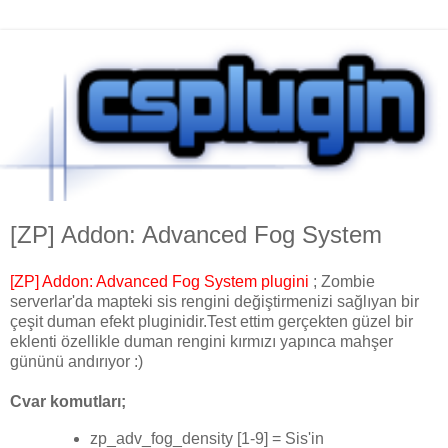
[ZP] Addon: Advanced Fog System
[ZP] Addon: Advanced Fog System plugini
; Zombie
serverlar'da mapteki sis rengini değiştirmenizi sağlıyan bir
çeşit duman efekt pluginidir.Test ettim gerçekten güzel bir
eklenti özellikle duman rengini kırmızı yapınca mahşer
gününü andırıyor :)
Cvar komutları;
zp_adv_fog_density [1-9] = Sis'in