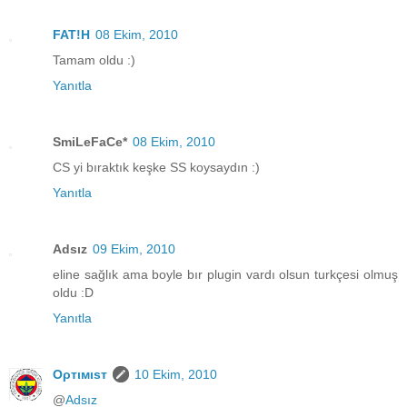
FAT!H
08 Ekim, 2010
Tamam oldu :)
Yanıtla
SmiLeFaCe*
08 Ekim, 2010
CS yi bıraktık keşke SS koysaydın :)
Yanıtla
Adsız
09 Ekim, 2010
eline sağlık ama boyle bır plugin vardı olsun turkçesi olmuş
oldu :D
Yanıtla
Oρтιмιsт
10 Ekim, 2010
@
Adsız