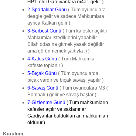
HP'li olur.Gardiyanlara m4a1 gelir. )
2-Spartalılar Günü
( Tüm oyunculara
deagle gelir ve sadece Mahkumlara
ayrıca Kalkan gelir )
3-Serbest Günü
( Tüm kafesler açıktır
Mahkumlar istediklerini yapabilir
Silah odasına gitmek yasak değildir
ama görünmemek şartıyla :) )
4-Kafes Günü
( Tüm Mahkumlar
kafeste toplanır )
5-Bıçak Günü
( Tüm oyuncularda
bıçak vardır ve bıçak savaşı yapılır )
6-Savaş Günü
( Tüm oyunculara M3 (
Pompalı ) gelir ve savaş başlar )
7-Gizlenme Günü
( Tüm mahkumların
kafesler açılır ve saklanırlar
Gardiyanlar buldukları an mahkumları
öldürür.)
Kurulum;