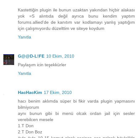
Kastettiğin plugin ile bunun uzaktan yakından hiçbir alakası
yok =S alıntıda değil ayrıca bunu kendim yaptım
forums.allied'de de kanıtım var kodlamayı yanlış yaptığım
için çalışmıyordu düzelttim ve siteye koydum
Yanıtla
G@@D-L!FE
10 Ekim, 2010
Paylaşım icin teşekkürler
Yanıtla
HacHacKim
17 Ekim, 2010
hacı benim aklımda süper bi fikir varda plugin yapmasını
bilmiyorum
aynı bunun gibi bi menü olcak ordan jail için sesler
verebilcen mesele
1.T Don
2.T Don Boz
öyle öyle 10-15 komut olcak seçince ses gelcek böylelikle