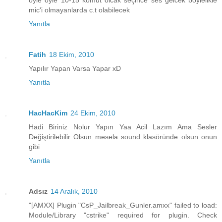
mic'i olmayanlarda c.t olabilecek
Yanıtla
Fatih
18 Ekim, 2010
Yapılır Yapan Varsa Yapar xD
Yanıtla
HacHacKim
24 Ekim, 2010
Hadi Biriniz Nolur Yapın Yaa Acil Lazım Ama Sesler
Değiştirilebilir Olsun mesela sound klasöründe olsun onun
gibi
Yanıtla
Adsız
14 Aralık, 2010
"[AMXX] Plugin "CsP_Jailbreak_Gunler.amxx" failed to load:
Module/Library "cstrike" required for plugin. Check