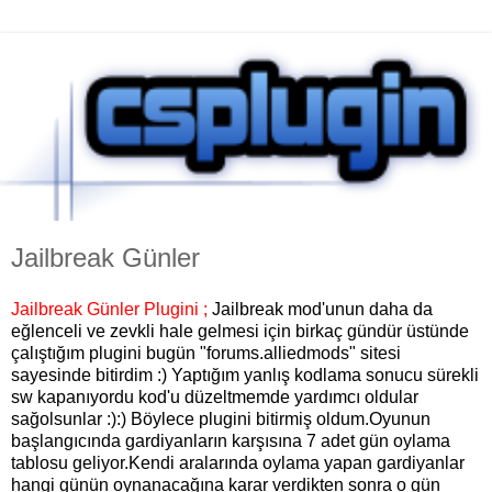
Jailbreak Günler
Jailbreak Günler Plugini ;
Jailbreak
mod'unun daha da
eğlenceli ve zevkli hale gelmesi i
çin
birkaç gündür üstünde
çalıştığım plugini bugün "forums.alliedmods" sitesi
sayesinde bitirdim :) Yaptığım yanlış kodlama sonucu sürekli
sw kapanıyordu kod'u düzeltmemde yardımcı oldular
sağolsunlar :):) Böylece plugini bitirmiş oldum.
Oyunun
başlangıcında gardiyanların karşısına 7 adet gün oylama
tablosu geliyor.Kendi aralarında oylama yapan gardiyanlar
hangi günün oynanacağına karar verdikten sonra o gün