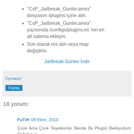
"CsP_Jailbreak_Gunler.amxx"
dosyasını /plugins içine atın.
"CsP_Jailbreak_Gunler.amxx"
yazısınıda /configs/plugins.ini 'nin en
alt satırına ekleyin.
Son olarak res atın veya map
değiştirin.
Jailbreak Günler İndir
Oρтιмιsт
Paylaş
18 yorum:
FaTiH
08 Ekim, 2010
Çook Ama Çook Teşekkürler Bende Bu Plugini Bekliyodum
Sağolun :)