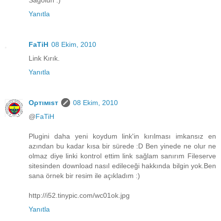
Yanıtla
FaTiH
08 Ekim, 2010
Link Kırık.
Yanıtla
Oρтιмιsт
08 Ekim, 2010
@
FaTiH
Plugini daha yeni koydum link'in kırılması imkansız en
azından bu kadar kısa bir sürede :D Ben yinede ne olur ne
olmaz diye linki kontrol ettim link sağlam sanırım Fileserve
sitesinden download nasıl edileceği hakkında bilgin yok.Ben
sana örnek bir resim ile açıkladım :)
http://i52.tinypic.com/wc01ok.jpg
Yanıtla