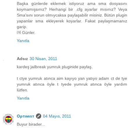
Başka günlerde eklemek istiyoruz ama sma dosyasını
koymamışsınız? Herhangi bir .cfg ayarlar mısınız? Veya
Sma'sını sorun olmıycaksa paylaşabilir misiniz. Bütün plugin
yapanlar sma ekleyerek koyarlar. Fakat paylaşmamanız
garip.
iYi Günler.
Yanıtla
Adsız
30 Nisan, 2011
kardeş jailbreak yumruk pluginide paylaş.
t ctye yumruk atınca aim kayıyo yan yatıyo adam ct de tye
yumruk atınca öyle t tyede yumruk atınca öyle yardım
lütfen.
Yanıtla
Oρтιмιsт
04 Mayıs, 2011
Buyur birader...