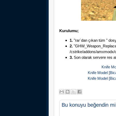
Kurulumu;
1.
"rar`dan çıkan tüm " dosya
2.
"GHW_Weapon_Replacem
/cstrike/addons/amxmodx/con
3.
Son olarak servere res at
Knife Mo
Knife Model [Bic
Knife Model [Bic
Bu konuyu beğendin mi