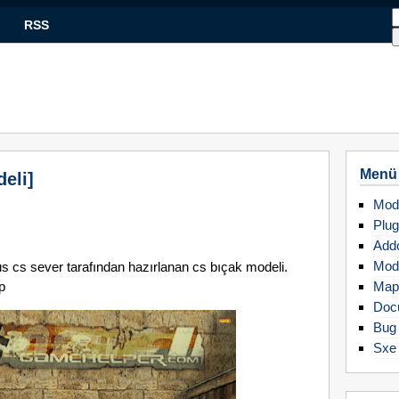
RSS
Menü
eli]
Mod
Plug
Add
Mod
rus cs sever tarafından hazırlanan cs bıçak modeli.
p
Map
Doc
Bug 
Sxe