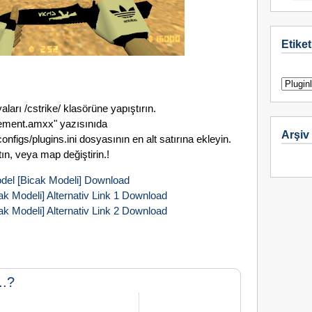
Etiket
ları /cstrike/ klasörüne yapıştırın.
ent.amxx" yazısınıda
Arşiv
figs/plugins.ini dosyasının en alt satırına ekleyin.
ın, veya map değiştirin.!
del [Bicak Modeli] Download
ak Modeli] Alternativ Link 1 Download
ak Modeli] Alternativ Link 2 Download
..?