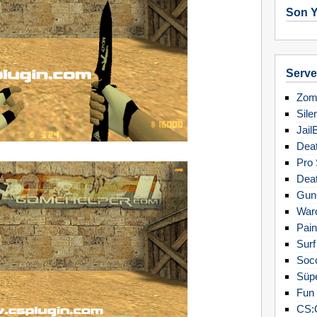
Son Y
Server
Zomb
Sile
Jail
Deat
Pro 
Deat
Gun
Warc
Pain
Surf
Soc
Süpe
Fun 
CS: