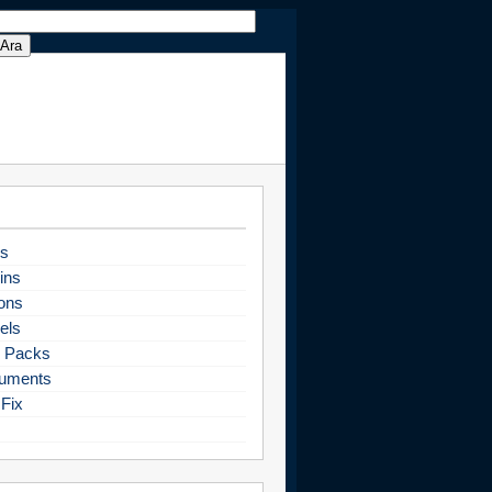
s
ins
ons
els
 Packs
uments
Fix